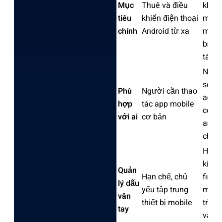
Mục
Thuê và điều
khoản
tiêu
khiển điện thoại
môi 
chính
Android từ xa
mobil
brow
tách 
Ngườ
social
Phù
Người cần thao
agenc
hợp
tác app mobile
comm
với ai
cơ bản
auto
chuy
Hỗ tr
kiểm 
Quản
Hạn chế, chủ
finger
lý dấu
yếu tập trung
môi 
vân
thiết bị mobile
trình
tay
và ph