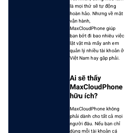
là mọi thứ sẽ tự động
hoàn hảo. Nhưng về mặt
vận hành,
MaxCl‌oudPh‌one giúp
bạn bớt đi bao nhiê‌u việc
lặt vặt mà mấy anh em
quản lý nhiều tài khoản ở
Việt Nam hay gặp phải.
Ai sẽ thấy
MaxCloud‌Phone
hữu ích?
MaxC‌loudP‌hone không
phải dành cho tất cả mọi
người đâu. Nếu bạn chỉ
dùng mỗi tài khoản cá