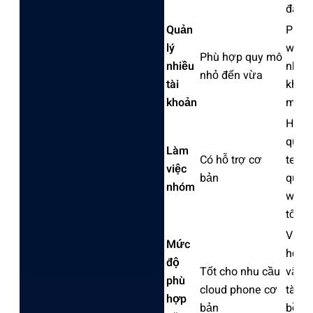
đăng
Quản
Phù 
lý
work
Phù hợp quy mô
nhiều
nhiều
nhỏ đến vừa
tài
khoả
khoản
mô l
Hỗ tr
quản 
Làm
Có hỗ trợ cơ
team
việc
bản
quyề
nhóm
work
tốt h
Vượt 
Mức
hơn 
độ
Tốt cho nhu cầu
vận 
phù
cloud phone cơ
tài k
hợp
bản
bền 