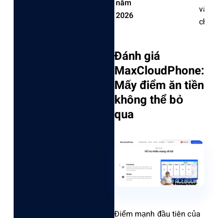
năm
và hạ
2026
check
Đán‌h giá
MaxC‌loudP‌hone:
Mấy điểm ăn tiền
không thể bỏ
qua
Đi‌ểm mạnh đầu tiên của