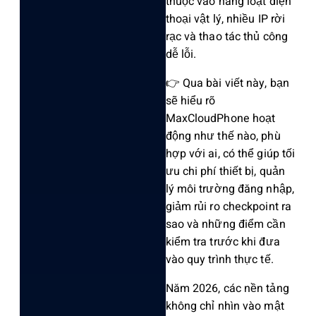
thuộc vào hàng loạt điện
thoại vật lý, nhiều IP rời
rạc và thao tác thủ công
dễ lỗi.
👉 Qua bài viết này, bạn
sẽ hiểu rõ
MaxCloudPhone hoạt
động như thế nào, phù
hợp với ai, có thể giúp tối
ưu chi phí thiết bị, quản
lý môi trường đăng nhập,
giảm rủi ro checkpoint ra
sao và những điểm cần
kiểm tra trước khi đưa
vào quy trình thực tế.
Năm 2026, các nền tảng
không chỉ nhìn vào mật