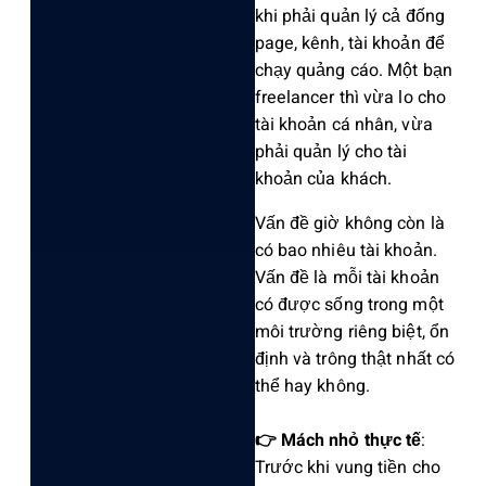
khi phải quản lý cả đống
page, kênh, tài khoản để
chạy quảng cáo. Một bạn
freelan‌cer thì vừa lo cho
tài khoản cá nhân, vừa
phải quản lý cho tài
khoả‌n của khác‌h.
V‌ấn đề giờ không còn là
có bao nhiê‌u tài khoả‌n.
Vấn đề là mỗi tài khoản
có được sốn‌g trong một
môi trường riêng biệt, ổn
định và trông thật nhất có
thể hay không.
👉 Mách nhỏ thực tế
:
Trước khi vung tiền cho