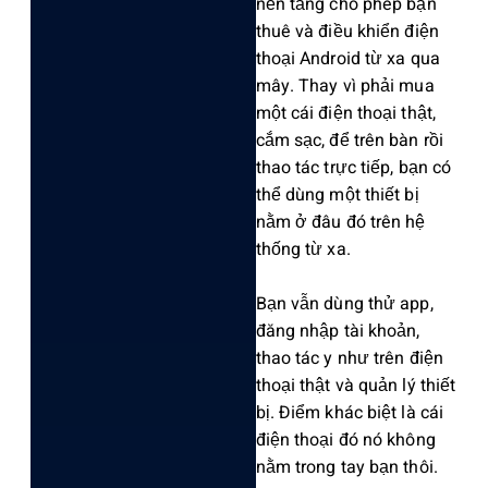
nền tảng cho phép bạn
thuê và điều khiển điện
thoại Androi‌d từ xa qua
mây. Thay vì phải mua
một cái điện thoại thật,
cắm sạc, để trên bàn rồi
thao tác trực tiếp‌, bạn có
thể dùng một thiết bị
nằm ở đâu đó trên hệ
thống từ xa.
Bạn vẫn dùng thử app,
đăng nhập tài khoản‌,
thao tác y như trên điện
thoại thật và quản lý thiết
bị. Điểm khác biệt là cái
điện thoạ‌i đó nó không
nằm trong tay bạn thôi.