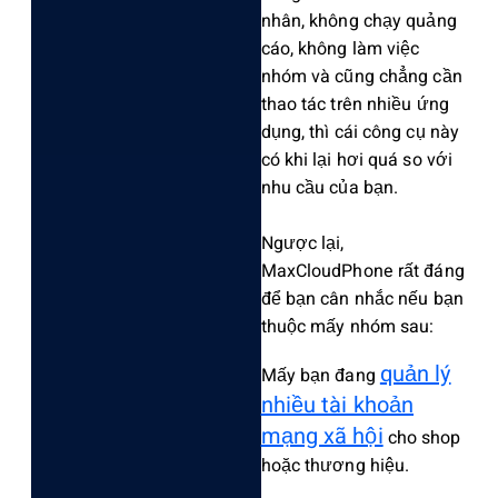
nhân, không chạy quảng
cáo, khôn‌g làm việc
nhóm và cũng chẳng cần
thao tác trên nhiều ứng
dụng‌, thì cái công cụ này
có khi lại hơi quá so với
nhu cầu của bạn.
Ngượ‌c lại,
MaxCloud‌Phone rất đáng
để bạn cân nhắc nếu bạn
thuộc mấy nhóm sau:
quản lý
‌Mấy bạn đang
nhiều tài khoả‌n
mạng xã hội
cho shop
hoặc thương hiệu.‌