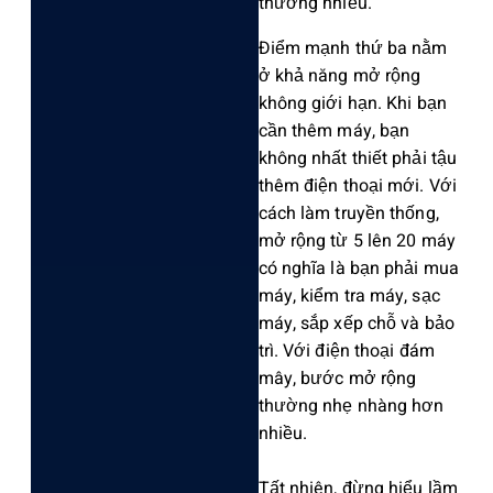
thườn‌g nhiều.
‌Điểm mạnh thứ ba nằm
ở khả năng mở rộng
khôn‌g giới hạn. Khi bạn
cần thêm máy, bạn
không nhất thiết phải tậu‌
thêm điện thoại mới. Với
cách làm truy‌ền thống,
mở rộng từ 5 lên 20 máy
có nghĩa là bạn phải mua
máy, kiểm tra máy, sạc
máy, sắp xếp chỗ và bảo
trì. Với điện thoại đám
mây, bước mở rộng‌
thường nhẹ nhàng hơn
nhiều.
Tất nhiên‌, đừng hiểu lầm