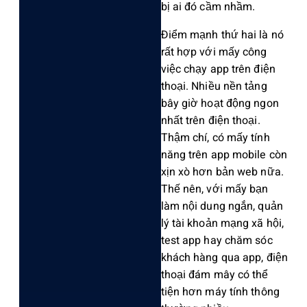
bị ai đó cầm nhầm‌.
Đ‌iểm mạnh thứ hai là nó
rất hợp với mấy công
việc chạy app trên điện
thoại‌. Nhiều nền tảng
bây giờ hoạt động ngon
nhất trên điện thoạ‌i.
Thậm chí, có mấy tính
năng trên app mobile còn
xịn xò hơn bản web nữa.
Thế nên, với mấy bạn
làm nội dung ngắn, quản
lý tài khoản mạng xã hội,
test app hay chăm sóc
khách hàng qua app, điện
thoại đám mây có thể
tiện hơn máy tính thông