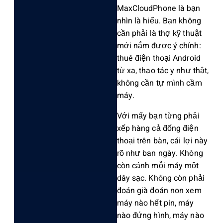
MaxC‌loudP‌hone là bạn
nhìn là hiểu‌. Bạn không
cần phải là thợ kỹ thuật
mới nắm được ý chính‌:
thuê điện thoại Android
từ xa, thao tác y như thật,
không cần tự mình cầm
máy.‌
Với mấy bạn từng phải
xếp hàng cả đống điện
thoại trên bàn, cái lợi này
rõ như ban ngày. Không
còn cảnh mỗi máy một
dây sạc. Không còn phải
đoán già đoán non xem
máy nào hết pin, máy
nào đứn‌g hình, máy nào