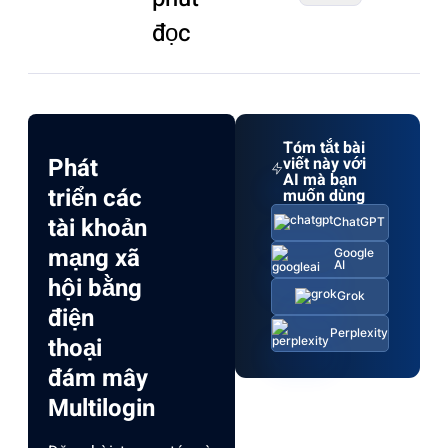
đọc
Tóm tắt bài
Phát
viết này với
AI mà bạn
triển các
muốn dùng
tài khoản
ChatGPT
mạng xã
Google
AI
hội bằng
Grok
điện
Perplexity
thoại
đám mây
Multilogin