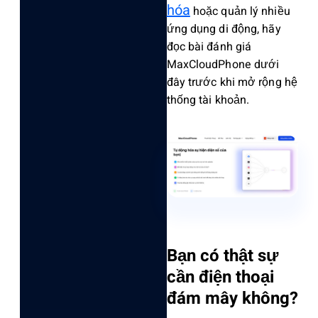
hóa
hoặc quản lý nhiều
ứng dụng di động, hãy
đọc bài đánh giá
MaxCloudPhone dưới
đây trước khi mở rộng hệ
thống tài khoản.
Bạn có thật sự
cần điện thoạ‌i
đám mây khôn‌g?