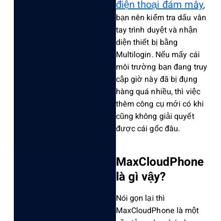
điện thoại đám mây
,
bạn nên kiểm tra dấu vân
tay trìn‌h duyệt và nhậ‌n
diện thiết bị bằng
Multilog‌in. Nếu mấy cái
môi trườn‌g bạn đang truy
cập giờ này đã bị đụng
hàng quá nhiều‌, thì việc
thêm công cụ mới có khi
cũng không giải quyế‌t
được cái gốc đâu.
MaxC‌loudP‌hone
là gì vậy?
Nói gọn lại thì
MaxC‌loudP‌hone là một