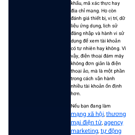
khẩu, mã xác thực hay
địa chỉ mạng. Họ còn
đánh giá thiết bị, vị trí, dữ
liệu ứng dụng, lịch sử
đăng nhập và hành vi sử
dụng để xem tài khoản
có tự nhiên hay không. Vì
vậy, điện thoại đám mây
không đơn giản là điện
thoại ảo, mà là một phần
trong cách vận hành
nhiều tài khoản ổn định
hơn.
Nếu bạn đang làm
mạng xã hội
thương
,
mại điện tử
agency
,
marketing
tự động
,