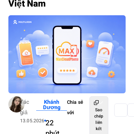
Việt Nam
Tác
Khánh
Chia sẻ
Dương
Sao
giả
với
chép
13.05.2026
22
liên
kết
phút