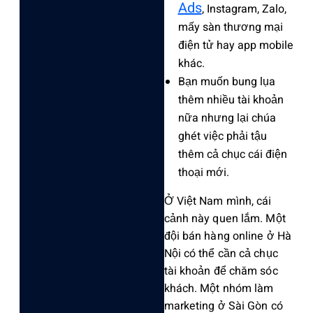
Ads
, Insta‌gram, Zalo‌,
mấy sàn thươn‌g mại
điện tử hay app mobile
khác.
‌Bạn muốn bung lụa
thêm nhiều tài khoản
nữa nhưng lại chúa
ghét‌ việc phải tậu
thêm cả chục cái điện
thoại mới.
‌Ở Việt Nam mình‌, cái
cảnh này quen lắm. Một
đội bán hàng online ở Hà
Nội có thể cần cả chục
tài khoả‌n để chăm sóc
khách‌. Một nhóm làm
mark‌eting ở Sài Gòn có