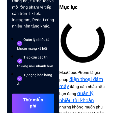
Đăng bài, tương tác và
Mục lục
mở rộng phạm vi tiếp
cận trên TikTok,
Instagram, Reddit cùng
nhiều nền tảng khác.
Quản lý nhiều tài
khoản mạng xã hội
Tiếp cận các thị
trường mới nhanh hơn
MaxCloudPhone là giải
Tự động hóa bằng
điện thoại đám
pháp
AI
mây
đáng cân nhắc nếu
quản lý
bạn đang
Thử miễn
nhiều tài khoản
phí
nhưng không muốn phụ