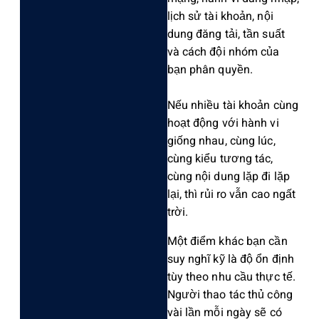
lịch sử tài khoản, nội
dung đăng tải, tần suất
và cách đội nhóm của
bạn phân quyền.
Nếu nhiều tài khoản cùng
hoạt động với hành vi
giống nhau, cùng lúc,
cùng kiểu tương tác,
cùng nội dung lặp đi lặp
lại, thì rủi ro vẫn cao ngất
trời.
‌Một điểm khác bạn cần
suy nghĩ kỹ là độ ổn định
tùy theo nhu cầu thực tế.
Người thao tác thủ công
vài lần mỗi ngày sẽ có