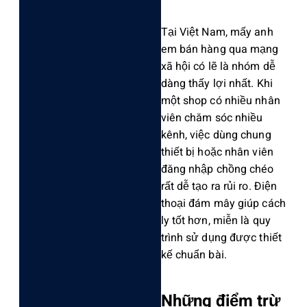
Tại Việt Nam, mấy anh
em bán hàng qua mạng
xã hội có lẽ là nhóm dễ
dàng thấy lợi nhất. Khi
một shop có nhiề‌u nhân
viên chăm sóc nhiề‌u
kênh, việc dùng chung
thiết bị hoặc nhân viên
đăng nhập chồng chéo
rất dễ tạo ra rủi ro. Điện
thoại đám mây giúp cách
ly tốt hơn, miễn là quy
trình sử dụng được thiết
kế chuẩ‌n bài.
N‌hững điểm trừ