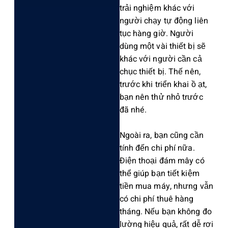
trải nghiệm khác với
người chạy tự động liên
tục hàng giờ. Người
dùng một vài thiết bị sẽ
khác với người cần cả
chục thiế‌t bị. Thế nên,
trước khi triển khai ồ ạt,
bạn nên thử nhỏ trước‌
đã nhé.
Ngoà‌i ra, bạn cũng cần
tính đến chi phí nữa.
Điện thoạ‌i đám mây có
thể giúp bạn tiết kiệm
tiền mua máy, nhưng vẫn
có chi phí thuê hàng
tháng. Nếu bạn không đo
lườn‌g hiệu quả, rất dễ rơi