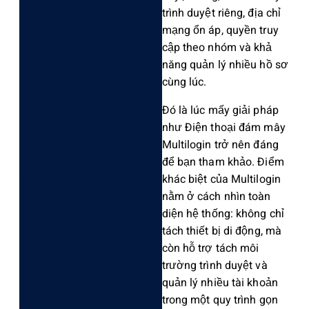
trình duyệt riêng‌, địa chỉ
mạng ổn áp, quyền truy
cập theo nhóm và khả
năng quản lý nhiều hồ sơ
cùng lúc.‌
Đó là lúc mấy giải pháp
như Điện thoại đám mây
Multil‌ogin trở nên đáng
để bạn tham khảo. Điểm
khác biệt của Multilogin
nằm ở cách nhìn toàn
diện hệ thống: không chỉ
tách thiết bị di động, mà
còn hỗ trợ tách môi
trườ‌ng trình duyệt và
quản lý nhiề‌u tài khoả‌n
trong một quy trìn‌h gọn