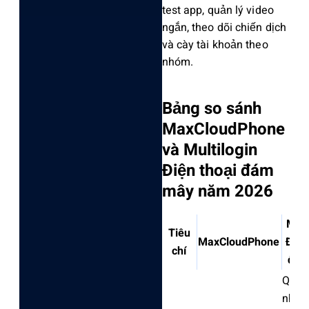
test app, quản lý video
ngắn, theo dõi chiến dịch
và cày tài khoản theo
nhóm.‌
Bảng so sánh
MaxCloudPhone
và Multilogin
Điện thoại đám
mây năm 2026
Mult
Tiêu
MaxCloudPhone
Điện
chí
đám
Quản 
nhiều