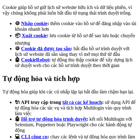
Cookie giúp hồ sơ giữ lịch sử website hữu ích và dữ liệu phiên, vì
vậy chúng không phải luôn bắt đầu từ trạng thái trình duyệt trống.
🍪
Nhập cookie
:
thêm cookie vào hồ sơ để đăng nhập vào tài
khoản nhanh hơn
📦
Xuất cookie
:
lưu cookie từ hồ sơ để sao lưu hoặc chuyển
nhượng
🍪
Cookie đã được tạo sẵn
:
bắt đầu hồ sơ trình duyệt với
lịch sử website đã sẵn sàng thay vì mở mọi thứ từ đầu
🤖
CookieRobot
:
tự động thu thập cookie để xây dựng lịch
sử duyệt web cho các hồ sơ trình duyệt theo thời gian
Tự động hóa và tích hợp
Tự động hóa giúp khi các cú nhấp lặp lại bắt đầu làm chậm bạn lại.
🔌
API
truy cập trong
tất cả các kế hoạch
:
sử dụng API để
tự động hóa các tác vụ và tích hợp Multilogin vào quy trình
làm việc
🤖
Hỗ trợ tự động hóa trình duyệt
:
kết nối Multilogin với
Selenium, Puppeteer hoặc Playwright cho các hành động tự
động
💻
CLI
công cụ
:
chạy các lệnh và tự động hóa quy trình làm