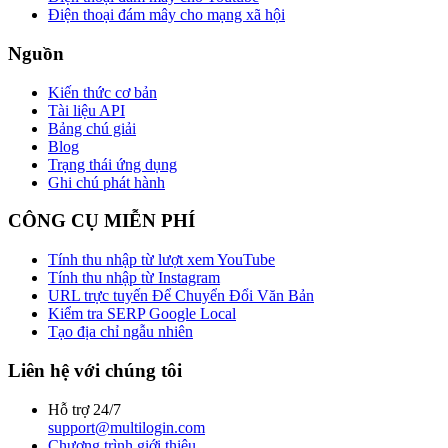
Điện thoại đám mây cho mạng xã hội
Nguồn
Kiến thức cơ bản
Tài liệu API
Bảng chú giải
Blog
Trạng thái ứng dụng
Ghi chú phát hành
CÔNG CỤ MIỄN PHÍ
Tính thu nhập từ lượt xem YouTube
Tính thu nhập từ Instagram
URL trực tuyến Để Chuyển Đổi Văn Bản
Kiểm tra SERP Google Local
Tạo địa chỉ ngẫu nhiên
Liên hệ với chúng tôi
Hỗ trợ 24/7
support@multilogin.com
Chương trình giới thiệu