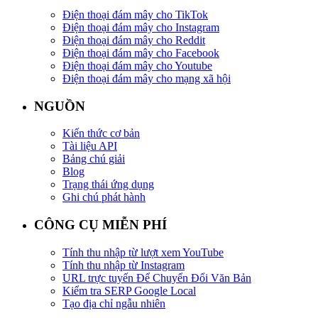
Điện thoại đám mây cho TikTok
Điện thoại đám mây cho Instagram
Điện thoại đám mây cho Reddit
Điện thoại đám mây cho Facebook
Điện thoại đám mây cho Youtube
Điện thoại đám mây cho mạng xã hội
NGUỒN
Kiến thức cơ bản
Tài liệu API
Bảng chú giải
Blog
Trạng thái ứng dụng
Ghi chú phát hành
CÔNG CỤ MIỄN PHÍ
Tính thu nhập từ lượt xem YouTube
Tính thu nhập từ Instagram
URL trực tuyến Để Chuyển Đổi Văn Bản
Kiểm tra SERP Google Local
Tạo địa chỉ ngẫu nhiên