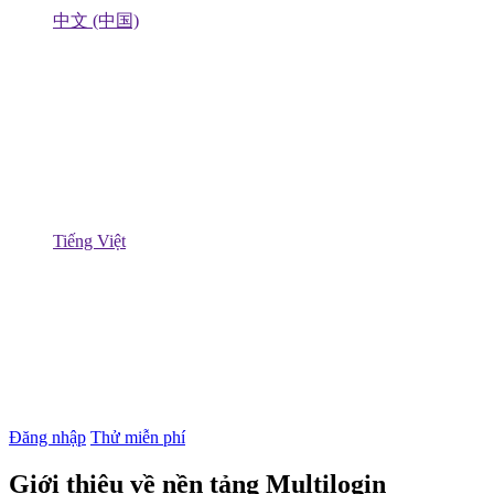
中文 (中国)
Tiếng Việt
Đăng nhập
Thử miễn phí
Giới thiệu về nền tảng Multilogin