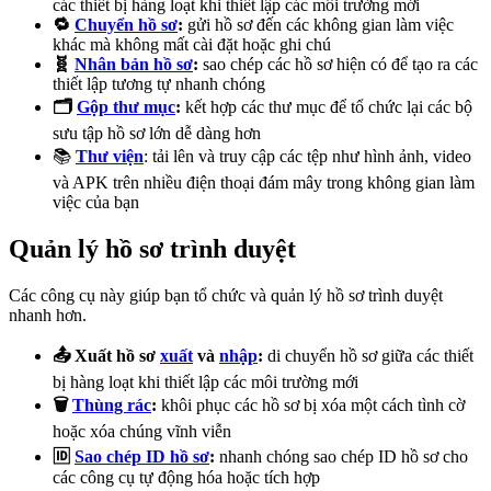
các thiết bị hàng loạt khi thiết lập các môi trường mới
🔁
Chuyển hồ sơ
:
gửi hồ sơ đến các không gian làm việc
khác mà không mất cài đặt hoặc ghi chú
🧬
Nhân bản hồ sơ
:
sao chép các hồ sơ hiện có để tạo ra các
thiết lập tương tự nhanh chóng
🗂️
Gộp thư mục
:
kết hợp các thư mục để tổ chức lại các bộ
sưu tập hồ sơ lớn dễ dàng hơn
📚
Thư viện
: tải lên và truy cập các tệp như hình ảnh, video
và APK trên nhiều điện thoại đám mây trong không gian làm
việc của bạn
Quản lý hồ sơ trình duyệt
Các công cụ này giúp bạn tổ chức và quản lý hồ sơ trình duyệt
nhanh hơn.
📤 Xuất hồ sơ
xuất
và
nhập
:
di chuyển hồ sơ giữa các thiết
bị hàng loạt khi thiết lập các môi trường mới
🗑️
Thùng rác
:
khôi phục các hồ sơ bị xóa một cách tình cờ
hoặc xóa chúng vĩnh viễn
🆔
Sao chép ID hồ sơ
:
nhanh chóng sao chép ID hồ sơ cho
các công cụ tự động hóa hoặc tích hợp