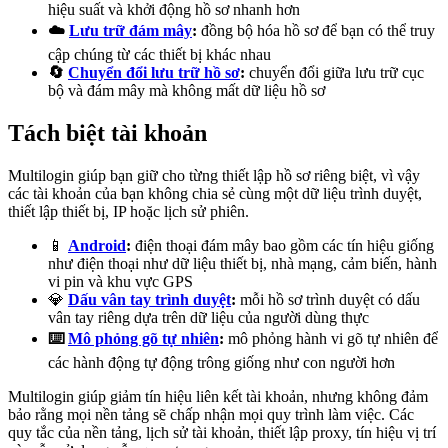
hiệu suất và khởi động hồ sơ nhanh hơn
☁️
Lưu trữ đám mây
:
đồng bộ hóa hồ sơ để bạn có thể truy
cập chúng từ các thiết bị khác nhau
🔄
Chuyển đổi lưu trữ hồ sơ
:
chuyển đổi giữa lưu trữ cục
bộ và đám mây mà không mất dữ liệu hồ sơ
Tách biệt tài khoản
Multilogin giúp bạn giữ cho từng thiết lập hồ sơ riêng biệt, vì vậy
các tài khoản của bạn không chia sẻ cùng một dữ liệu trình duyệt,
thiết lập thiết bị, IP hoặc lịch sử phiên.
📱
Android
:
điện thoại đám mây bao gồm các tín hiệu giống
như điện thoại như dữ liệu thiết bị, nhà mạng, cảm biến, hành
vi pin và khu vực GPS
💎
Dấu vân tay trình duyệt
:
mỗi
hồ sơ trình duyệt
có dấu
vân tay riêng dựa trên dữ liệu của người dùng thực
⌨️
Mô phỏng gõ tự nhiên
:
mô phỏng hành vi gõ tự nhiên để
các hành động tự động trông giống như con người hơn
Multilogin giúp giảm tín hiệu liên kết tài khoản, nhưng không đảm
bảo rằng mọi nền tảng sẽ chấp nhận mọi quy trình làm việc. Các
quy tắc của nền tảng, lịch sử tài khoản, thiết lập proxy, tín hiệu vị trí