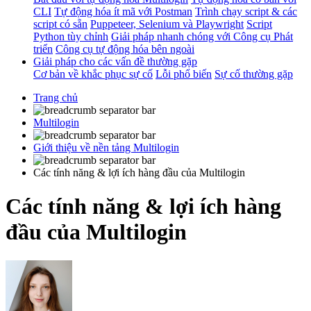
CLI
Tự động hóa ít mã với Postman
Trình chạy script & các
script có sẵn
Puppeteer, Selenium và Playwright
Script
Python tùy chỉnh
Giải pháp nhanh chóng với Công cụ Phát
triển
Công cụ tự động hóa bên ngoài
Giải pháp cho các vấn đề thường gặp
Cơ bản về khắc phục sự cố
Lỗi phổ biến
Sự cố thường gặp
Trang chủ
Multilogin
Giới thiệu về nền tảng Multilogin
Các tính năng & lợi ích hàng đầu của Multilogin
Các tính năng & lợi ích hàng
đầu của Multilogin