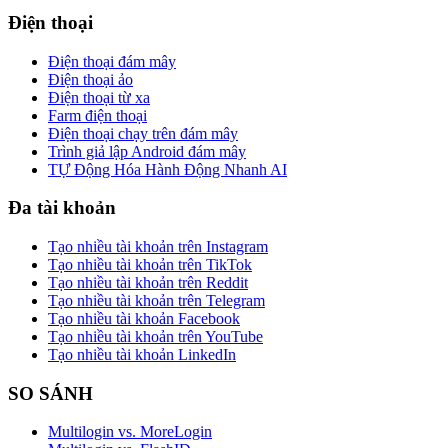
Điện thoại
Điện thoại đám mây
Điện thoại ảo
Điện thoại từ xa
Farm điện thoại
Điện thoại chạy trên đám mây
Trình giả lập Android đám mây
TỰ Động Hóa Hành Động Nhanh AI
Đa tài khoản
Tạo nhiều tài khoản trên Instagram
Tạo nhiều tài khoản trên TikTok
Tạo nhiều tài khoản trên Reddit
Tạo nhiều tài khoản trên Telegram
Tạo nhiều tài khoản Facebook
Tạo nhiều tài khoản trên YouTube
Tạo nhiều tài khoản LinkedIn
SO SÁNH
Multilogin vs. MoreLogin