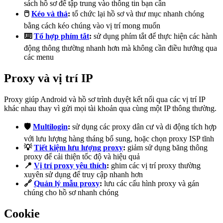
sách hồ sơ để tập trung vào thông tin bạn cần
🖱️
Kéo và thả
:
tổ chức lại hồ sơ và thư mục nhanh chóng
bằng cách kéo chúng vào vị trí mong muốn
⌨️
Tổ hợp phím tắt
:
sử dụng phím tắt để thực hiện các hành
động thông thường nhanh hơn mà không cần điều hướng qua
các menu
Proxy và vị trí IP
Proxy giúp Android và hồ sơ trình duyệt kết nối qua các vị trí IP
khác nhau thay vì gửi mọi tài khoản qua cùng một IP thông thường.
🛡️
Multilogin
:
sử dụng các proxy dân cư và di động tích hợp
với lưu lượng hàng tháng bổ sung, hoặc chọn proxy ISP tĩnh
💡
Tiết kiệm lưu lượng proxy
:
giảm sử dụng băng thông
proxy để cải thiện tốc độ và hiệu quả
📍
Vị trí proxy yêu thích
:
ghim các vị trí proxy thường
xuyên sử dụng để truy cập nhanh hơn
🔗
Quản lý mẫu proxy
:
lưu các cấu hình proxy và gán
chúng cho hồ sơ nhanh chóng
Cookie