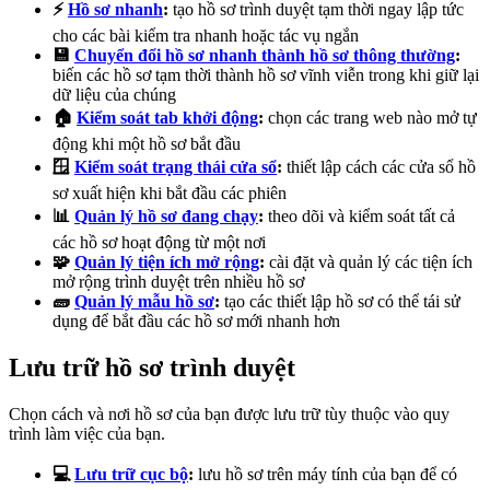
⚡
Hồ sơ nhanh
:
tạo hồ sơ trình duyệt tạm thời ngay lập tức
cho các bài kiểm tra nhanh hoặc tác vụ ngắn
💾
Chuyển đổi hồ sơ nhanh thành hồ sơ thông thường
:
biến các hồ sơ tạm thời thành hồ sơ vĩnh viễn trong khi giữ lại
dữ liệu của chúng
🏠
Kiểm soát tab khởi động
:
chọn các trang web nào mở tự
động khi một hồ sơ bắt đầu
🪟
Kiểm soát trạng thái cửa sổ
:
thiết lập cách các cửa sổ hồ
sơ xuất hiện khi bắt đầu các phiên
📊
Quản lý hồ sơ đang chạy
:
theo dõi và kiểm soát tất cả
các hồ sơ hoạt động từ một nơi
🧩
Quản lý tiện ích mở rộng
:
cài đặt và quản lý các tiện ích
mở rộng trình duyệt trên nhiều hồ sơ
🧱
Quản lý mẫu hồ sơ
:
tạo các thiết lập hồ sơ có thể tái sử
dụng để bắt đầu các hồ sơ mới nhanh hơn
Lưu trữ hồ sơ trình duyệt
Chọn cách và nơi hồ sơ của bạn được lưu trữ tùy thuộc vào quy
trình làm việc của bạn.
💻
Lưu trữ cục bộ
:
lưu hồ sơ trên máy tính của bạn để có