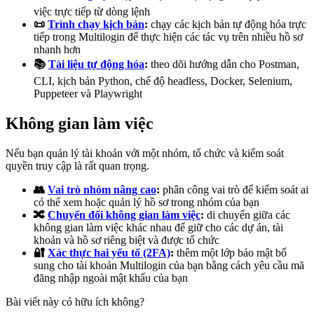
việc trực tiếp từ dòng lệnh
📜
Trình chạy kịch bản
:
chạy các kịch bản tự động hóa trực
tiếp trong Multilogin để thực hiện các tác vụ trên nhiều hồ sơ
nhanh hơn
📚
Tài liệu tự động hóa
:
theo dõi hướng dẫn cho Postman,
CLI, kịch bản Python, chế độ headless, Docker, Selenium,
Puppeteer và Playwright
Không gian làm việc
Nếu bạn quản lý tài khoản với một nhóm, tổ chức và kiểm soát
quyền truy cập là rất quan trọng.
👥
Vai trò nhóm nâng cao
:
phân công vai trò để kiểm soát ai
có thể xem hoặc quản lý hồ sơ trong nhóm của bạn
🔀
Chuyển đổi không gian làm việc
:
di chuyển giữa các
không gian làm việc khác nhau để giữ cho các dự án, tài
khoản và hồ sơ riêng biệt và được tổ chức
🔐
Xác thực hai yếu tố (2FA)
:
thêm một lớp bảo mật bổ
sung cho tài khoản Multilogin của bạn bằng cách yêu cầu mã
đăng nhập ngoài mật khẩu của bạn
Bài viết này có hữu ích không?