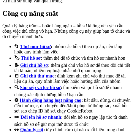
và mẫu sử dụng vẫn quan trọng.
Công cụ năng suất
Quản lý hàng trăm – hoặc hàng ngàn – hồ sơ không nên yêu cầu
công việc thủ công vô hạn. Những công cụ này giúp bạn tổ chức và
di chuyển nhanh hơn.
📂
Thư mục hồ sơ
:
nhóm các hồ sơ theo dự án, nền tảng
hoặc quy trình làm việc
🏷️
Thẻ hồ sơ
:
thêm thẻ để tổ chức và tìm hồ sơ nhanh hơn
📝
Ghi chú hồ sơ
:
thêm ghi chú vào hồ sơ để theo dõi chi tiết
tài khoản, nhiệm vụ hoặc nhắc nhở quan trọng
📒
Ghi chú thư mục
:
đính kèm ghi chú vào thư mục để tài
liệu dự án, quy trình làm việc hoặc hướng dẫn của nhóm
🔍
Sắp xếp và lọc hồ sơ
:
tìm kiếm và lọc hồ sơ để nhanh
chóng xác định những hồ sơ bạn cần
⚙️
Hành động hàng loạt nâng cao
:
bắt đầu, dừng, di chuyển
đến thư mục, di chuyển đến/khôi phục từ thùng rác, xuất hồ
sơ; sao chép ID hồ sơ, chạy CookieRobot
✏️
Đổi tên hồ sơ nhanh
:
đổi tên hồ sơ ngay lập tức từ danh
sách hồ sơ để giữ mọi thứ được tổ chức
👀
Quản lý cột
:
tùy chỉnh các cột nào xuất hiện trong danh