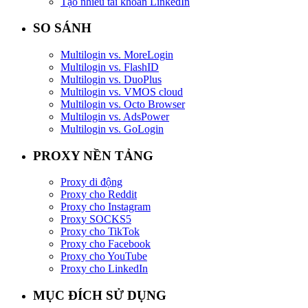
Tạo nhiều tài khoản LinkedIn
SO SÁNH
Multilogin vs. MoreLogin
Multilogin vs. FlashID
Multilogin vs. DuoPlus
Multilogin vs. VMOS cloud
Multilogin vs. Octo Browser
Multilogin vs. AdsPower
Multilogin vs. GoLogin
PROXY NỀN TẢNG
Proxy di động
Proxy cho Reddit
Proxy cho Instagram
Proxy SOCKS5
Proxy cho TikTok
Proxy cho Facebook
Proxy cho YouTube
Proxy cho LinkedIn
MỤC ĐÍCH SỬ DỤNG