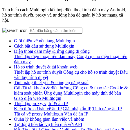
Tìm hiểu cách Multilogin kết hợp điện thoại trên đám mây Android,
hồ sơ trình duyệt, proxy và tự động hóa để quản lý hồ sơ mạng xã
hội.
Giới thiệu về nền tảng Multilogin
Cách bắt đầu sử dụng Multilogin
Điện thoại đám mây & ứng dụng di động
Thiết lập điện thoại trên đám mây
Công cụ cho điện thoại trên
đám mây
Hồ sơ trình duyệt & tài khoản web
Thiết lập hồ sơ trình duyệt
Công cụ cho hồ sơ trình duyệt
Dấu
vân tay trình duyệt
Tính năng thiết yếu & công cụ năng suất
Cài đặt tài khoản & điều hướng
Công cụ & thao tác
Cookie &
kiểm soát phiên
Ứng dụng Multilogin cho máy tính để bàn
Giao diện web Multilogin
Thiết lập proxy, vị trí & ẩn IP
Kiến thức cơ bản về ẩn IP
Giải pháp ẩn IP
Tính năng ẩn IP
Tất cả về proxy Multilogin
Vấn đề ẩn IP
Quản lý không gian làm việc và nhóm
Tự động hóa tác vụ hiệu quả với API
Bắt đầu với tự động hóa Multilogin
Tự động hóa cơ bản với