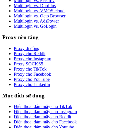
Multilogin vs. FlashID
Multilogin vs. DuoPlus
Multilogin vs. VMOS cloud
Multilogin vs. Octo Browser
Multilogin vs. AdsPower
Multilogin vs. GoLogin
Proxy nền tảng
Proxy di động
Proxy cho Reddit
Proxy cho Instagram
Proxy SOCKS5
Proxy cho TikTok
Proxy cho Facebook
Proxy cho YouTube
Proxy cho LinkedIn
Mục đích sử dụng
Điện thoại đám mây cho TikTok
Điện thoại đám mây cho Instagram
Điện thoại đám mây cho Reddit
Điện thoại đám mây cho Facebook
Điện thoại đám mây cho Youtube