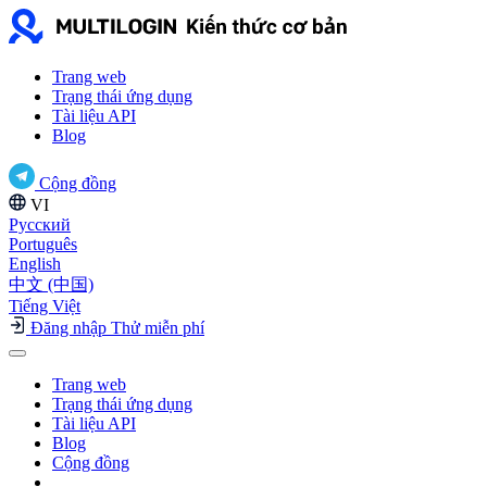
Trang web
Trạng thái ứng dụng
Tài liệu API
Blog
Cộng đồng
VI
Русский
Português
English
中文 (中国)
Tiếng Việt
Đăng nhập
Thử miễn phí
Trang web
Trạng thái ứng dụng
Tài liệu API
Blog
Cộng đồng