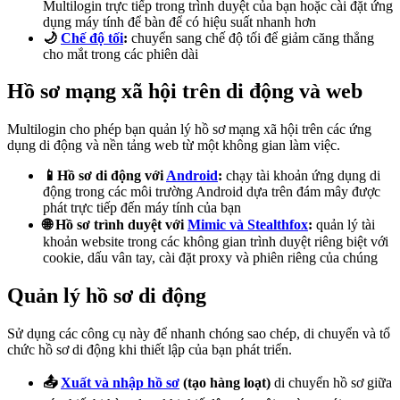
Multilogin trực tiếp trong trình duyệt của bạn hoặc cài đặt ứng
dụng máy tính để bàn để có hiệu suất nhanh hơn
🌙
Chế độ tối
:
chuyển sang chế độ tối để giảm căng thẳng
cho mắt trong các phiên dài
Hồ sơ mạng xã hội trên di động và web
Multilogin cho phép bạn quản lý hồ sơ mạng xã hội trên các ứng
dụng di động và nền tảng web từ một không gian làm việc.
📱Hồ sơ di động với
Android
:
chạy tài khoản ứng dụng di
động trong các môi trường Android dựa trên đám mây được
phát trực tiếp đến máy tính của bạn
🌐 Hồ sơ trình duyệt với
Mimic
và
Stealthfox
:
quản lý tài
khoản website trong các không gian trình duyệt riêng biệt với
cookie, dấu vân tay, cài đặt proxy và phiên riêng của chúng
Quản lý hồ sơ di động
Sử dụng các công cụ này để nhanh chóng sao chép, di chuyển và tổ
chức hồ sơ di động khi thiết lập của bạn phát triển.
📤
Xuất và nhập hồ sơ
(tạo hàng loạt)
di chuyển hồ sơ giữa