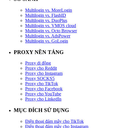
Multilogin vs. MoreLogin
Multilogin vs. FlashID
Multilogin vs. DuoPlus
Multilogin vs. VMOS cloud
Multilogin vs. Octo Browser
Multilogin vs. AdsPower
Multilogin vs. GoLogin
PROXY NỀN TẢNG
Proxy di động
Proxy cho Reddit
Proxy cho Instagram
Proxy SOCKS5
Proxy cho TikTok
Proxy cho Facebook
Proxy cho YouTube
Proxy cho LinkedIn
MỤC ĐÍCH SỬ DỤNG
Điện thoại đám mây cho TikTok
Điện thoại đám mây cho Instagram