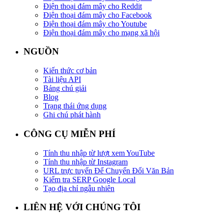
Điện thoại đám mây cho Reddit
Điện thoại đám mây cho Facebook
Điện thoại đám mây cho Youtube
Điện thoại đám mây cho mạng xã hội
NGUỒN
Kiến thức cơ bản
Tài liệu API
Bảng chú giải
Blog
Trạng thái ứng dụng
Ghi chú phát hành
CÔNG CỤ MIỄN PHÍ
Tính thu nhập từ lượt xem YouTube
Tính thu nhập từ Instagram
URL trực tuyến Để Chuyển Đổi Văn Bản
Kiểm tra SERP Google Local
Tạo địa chỉ ngẫu nhiên
LIÊN HỆ VỚI CHÚNG TÔI