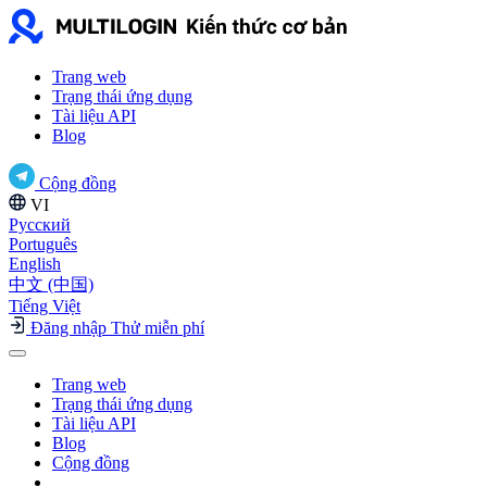
Trang web
Trạng thái ứng dụng
Tài liệu API
Blog
Cộng đồng
VI
Русский
Português
English
中文 (中国)
Tiếng Việt
Đăng nhập
Thử miễn phí
Trang web
Trạng thái ứng dụng
Tài liệu API
Blog
Cộng đồng