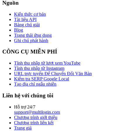
Nguồn
Kiến thức cơ bản
Tài liệu API
Bảng chú giải
Blog
Trạng thái ứng dụng
Ghi chú phát hành
CÔNG CỤ MIỄN PHÍ
Tính thu nhập từ lượt xem YouTube
Tính thu nhập từ Instagram
URL trực tuyến Để Chuyển Đổi Văn Bản
Kiểm tra SERP Google Local
Tạo địa chỉ ngẫu nhiên
Liên hệ với chúng tôi
Hỗ trợ 24/7
support@multilogin.com
Chương trình giới thiệu
Chương trình liên kết
Trang giá