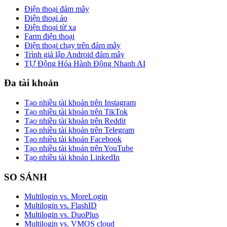
Điện thoại đám mây
Điện thoại ảo
Điện thoại từ xa
Farm điện thoại
Điện thoại chạy trên đám mây
Trình giả lập Android đám mây
TỰ Động Hóa Hành Động Nhanh AI
Đa tài khoản
Tạo nhiều tài khoản trên Instagram
Tạo nhiều tài khoản trên TikTok
Tạo nhiều tài khoản trên Reddit
Tạo nhiều tài khoản trên Telegram
Tạo nhiều tài khoản Facebook
Tạo nhiều tài khoản trên YouTube
Tạo nhiều tài khoản LinkedIn
SO SÁNH
Multilogin vs. MoreLogin
Multilogin vs. FlashID
Multilogin vs. DuoPlus
Multilogin vs. VMOS cloud