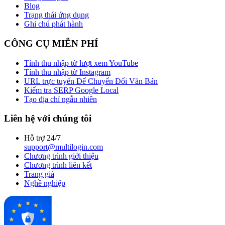
Blog
Trạng thái ứng dụng
Ghi chú phát hành
CÔNG CỤ MIỄN PHÍ
Tính thu nhập từ lượt xem YouTube
Tính thu nhập từ Instagram
URL trực tuyến Để Chuyển Đổi Văn Bản
Kiểm tra SERP Google Local
Tạo địa chỉ ngẫu nhiên
Liên hệ với chúng tôi
Hỗ trợ 24/7
support@multilogin.com
Chương trình giới thiệu
Chương trình liên kết
Trang giá
Nghề nghiệp