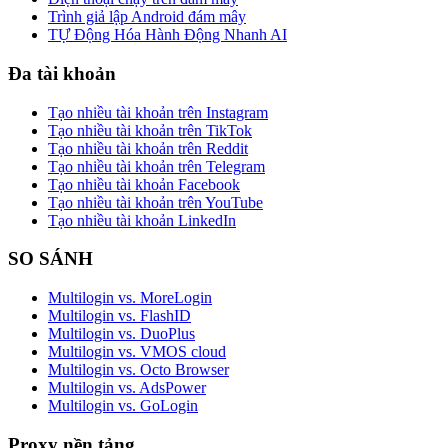
Trình giả lập Android đám mây
TỰ Động Hóa Hành Động Nhanh AI
Đa tài khoản
Tạo nhiều tài khoản trên Instagram
Tạo nhiều tài khoản trên TikTok
Tạo nhiều tài khoản trên Reddit
Tạo nhiều tài khoản trên Telegram
Tạo nhiều tài khoản Facebook
Tạo nhiều tài khoản trên YouTube
Tạo nhiều tài khoản LinkedIn
SO SÁNH
Multilogin vs. MoreLogin
Multilogin vs. FlashID
Multilogin vs. DuoPlus
Multilogin vs. VMOS cloud
Multilogin vs. Octo Browser
Multilogin vs. AdsPower
Multilogin vs. GoLogin
Proxy nền tảng