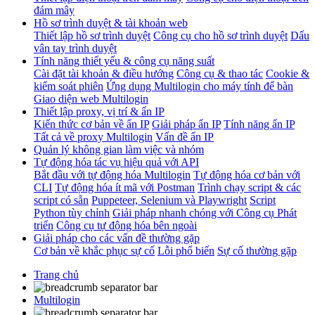
đám mây
Hồ sơ trình duyệt & tài khoản web
Thiết lập hồ sơ trình duyệt
Công cụ cho hồ sơ trình duyệt
Dấu
vân tay trình duyệt
Tính năng thiết yếu & công cụ năng suất
Cài đặt tài khoản & điều hướng
Công cụ & thao tác
Cookie &
kiểm soát phiên
Ứng dụng Multilogin cho máy tính để bàn
Giao diện web Multilogin
Thiết lập proxy, vị trí & ẩn IP
Kiến thức cơ bản về ẩn IP
Giải pháp ẩn IP
Tính năng ẩn IP
Tất cả về proxy Multilogin
Vấn đề ẩn IP
Quản lý không gian làm việc và nhóm
Tự động hóa tác vụ hiệu quả với API
Bắt đầu với tự động hóa Multilogin
Tự động hóa cơ bản với
CLI
Tự động hóa ít mã với Postman
Trình chạy script & các
script có sẵn
Puppeteer, Selenium và Playwright
Script
Python tùy chỉnh
Giải pháp nhanh chóng với Công cụ Phát
triển
Công cụ tự động hóa bên ngoài
Giải pháp cho các vấn đề thường gặp
Cơ bản về khắc phục sự cố
Lỗi phổ biến
Sự cố thường gặp
Trang chủ
Multilogin