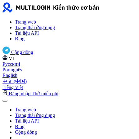
Trang web
Trạng thái ứng dụng
Tài liệu API
Blog
Cộng đồng
VI
Русский
Português
English
中文 (中国)
Tiếng Việt
Đăng nhập
Thử miễn phí
Trang web
Trạng thái ứng dụng
Tài liệu API
Blog
Cộng đồng