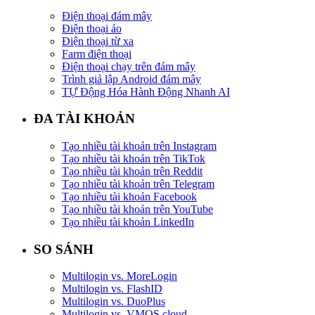
Điện thoại đám mây
Điện thoại ảo
Điện thoại từ xa
Farm điện thoại
Điện thoại chạy trên đám mây
Trình giả lập Android đám mây
TỰ Động Hóa Hành Động Nhanh AI
ĐA TÀI KHOẢN
Tạo nhiều tài khoản trên Instagram
Tạo nhiều tài khoản trên TikTok
Tạo nhiều tài khoản trên Reddit
Tạo nhiều tài khoản trên Telegram
Tạo nhiều tài khoản Facebook
Tạo nhiều tài khoản trên YouTube
Tạo nhiều tài khoản LinkedIn
SO SÁNH
Multilogin vs. MoreLogin
Multilogin vs. FlashID
Multilogin vs. DuoPlus
Multilogin vs. VMOS cloud