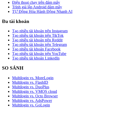
Điện thoại chạy trên đám mây
Trình giả lập Android đám mây
TỰ Động Hóa Hành Động Nhanh AI
Đa tài khoản
Tạo nhiều tài khoản trên Instagram
Tạo nhiều tài khoản trên TikTok
Tạo nhiều tài khoản trên Reddit
Tạo nhiều tài khoản trên Telegram
Tạo nhiều tài khoản Facebook
Tạo nhiều tài khoản trên YouTube
Tạo nhiều tài khoản LinkedIn
SO SÁNH
Multilogin vs. MoreLogin
Multilogin vs. FlashID
Multilogin vs. DuoPlus
Multilogin vs. VMOS cloud
Multilogin vs. Octo Browser
Multilogin vs. AdsPower
Multilogin vs. GoLogin