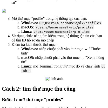
sơ”
Mở thư mục “profile” trong hệ thống tệp của bạn:
Windows:
C:\Users\%username%\mlx\profiles
macOS:
/Users/%username%/mlx/profiles
Linux:
/home/%username%/mlx/profiles
Sử dụng chức năng tìm kiếm trong hệ thống tập tin của bạn
để tìm ID hồ sơ đã sao chép
Kiểm tra kích thước thư mục:
Windows:
nhấp chuột phải vào thư mục → "Thuộc
tính"
macOS:
nhấp chuột phải vào thư mục → "Xem thông
tin"
Linux:
mở Terminal trong thư mục đó và chạy lệnh
du
-sh .
Cách 2: tìm thư mục thủ công
Bước 1: mở thư mục “profiles”