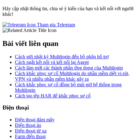
Hãy cập nhật thông tin, chia sẻ ý kiến của bạn và kết nối với người
khác!
Tham gia Telegram
Bài viết liên quan
Cách gửi nhật ký Mulitlogin đến bộ phận hỗ trợ
Cách ngắt kết nối và kết nối lại Agent
Cách làm mới các thành phần ứng dụng của Multilogin
Cách khắc phục sự cố Multilogin do phần mềm diệt vi-rút,
VPN và nhiều phần mềm khác gây ra
Cách khắc phục sự cố đồng bộ múi giờ hệ thống trong
Multilogin
Cách tạo tệp HAR để khắc phục sự cố
Điện thoại
Điện thoại đám mây
Điện thoại ảo
Điện thoại từ xa
Farm điện thoại