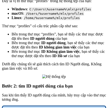
Đây là vị trí thư mục “profiles” trong hệ thống tệp của bạn:
Windows
:
C:\Users\%username%\mlx\profiles
macOS
:
/Users/%username%/mlx/profiles
Linux
:
/home/%username%/mlx/profiles
Thư mục “profiles” có cấu trúc phân cấp như sau:
Bên trong thư mục “profiles”, bạn sẽ thấy các thư mục được
đặt tên theo
ID người dùng
của bạn
Bên trong thư mục
ID người dùng
, bạn sẽ thấy các thư mục
được đặt tên theo
ID
không gian
làm việc
của bạn
Bên trong thư mục
ID
Không gian
làm việc
, bạn sẽ thấy các
thư mục được đặt tên theo
ID Hồ sơ
của bạn
Dưới đây chúng tôi sẽ giải thích cách tìm ID Người dùng, Không
gian làm việc và Hồ sơ.
Bước 2: tìm ID người dùng của bạn
Sau khi tìm thấy ID người dùng của mình, hãy truy cập vào thư mục
tương ứng.