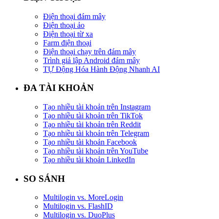
Điện thoại đám mây
Điện thoại ảo
Điện thoại từ xa
Farm điện thoại
Điện thoại chạy trên đám mây
Trình giả lập Android đám mây
TỰ Động Hóa Hành Động Nhanh AI
ĐA TÀI KHOẢN
Tạo nhiều tài khoản trên Instagram
Tạo nhiều tài khoản trên TikTok
Tạo nhiều tài khoản trên Reddit
Tạo nhiều tài khoản trên Telegram
Tạo nhiều tài khoản Facebook
Tạo nhiều tài khoản trên YouTube
Tạo nhiều tài khoản LinkedIn
SO SÁNH
Multilogin vs. MoreLogin
Multilogin vs. FlashID
Multilogin vs. DuoPlus