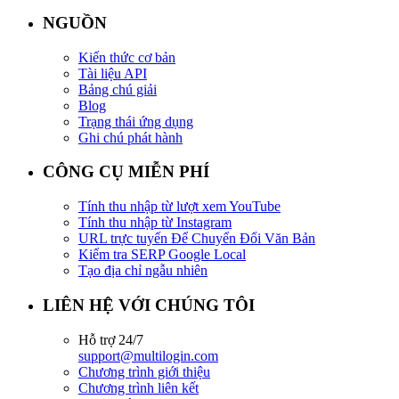
NGUỒN
Kiến thức cơ bản
Tài liệu API
Bảng chú giải
Blog
Trạng thái ứng dụng
Ghi chú phát hành
CÔNG CỤ MIỄN PHÍ
Tính thu nhập từ lượt xem YouTube
Tính thu nhập từ Instagram
URL trực tuyến Để Chuyển Đổi Văn Bản
Kiểm tra SERP Google Local
Tạo địa chỉ ngẫu nhiên
LIÊN HỆ VỚI CHÚNG TÔI
Hỗ trợ 24/7
support@multilogin.com
Chương trình giới thiệu
Chương trình liên kết