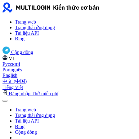
Trang web
Trạng thái ứng dụng
Tài liệu API
Blog
Cộng đồng
VI
Русский
Português
English
中文 (中国)
Tiếng Việt
Đăng nhập
Thử miễn phí
Trang web
Trạng thái ứng dụng
Tài liệu API
Blog
Cộng đồng