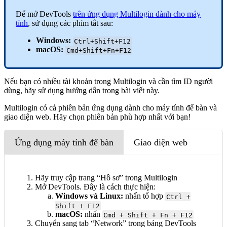
Để mở DevTools
trên ứng dụng Multilogin dành cho máy
tính
, sử dụng các phím tắt sau:
Windows:
Ctrl+Shift+F12
macOS:
Cmd+Shift+Fn+F12
Nếu bạn có nhiều tài khoản trong Multilogin và cần tìm ID người
dùng, hãy sử dụng hướng dẫn trong bài viết này.
Multilogin có cả phiên bản ứng dụng dành cho máy tính để bàn và
giao diện web. Hãy chọn phiên bản phù hợp nhất với bạn!
Ứng dụng máy tính để bàn
Giao diện web
Hãy truy cập trang “Hồ sơ” trong Multilogin
Mở DevTools. Đây là cách thực hiện:
Windows và Linux:
nhấn tổ hợp
Ctrl +
Shift + F12
macOS:
nhấn
Cmd + Shift + Fn + F12
Chuyển sang tab “Network” trong bảng DevTools