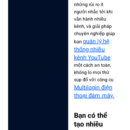
những rủi ro ít
người nhắc tới khi
vận hành nhiều
kênh, và giải pháp
chuyên nghiệp giúp
quản lý hệ
bạn
thống nhiều
kênh YouTube
một cách an toàn,
không lo mọi thứ
sụp đổ với công cụ
Multilogin điện
thoại đám mây.
Bạn có thể
tạo nhiều