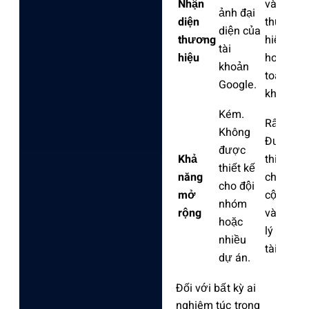
Nhận
và
ảnh đại
diện
thương
diện của
thương
hiệu
tài
hiệu
hoàn
khoản
toàn
Google.
khác.
Kém.
Rất tốt.
Không
Được
được
Khả
thiết kế
thiết kế
năng
cho việc
cho đội
mở
cộng tác
nhóm
rộng
và quản
hoặc
lý nhiều
nhiều
tài sản.
dự án.
Đối với bất kỳ ai
nghiêm túc trong