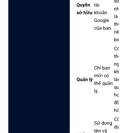
sở hữu
Quyền
tài
nhưng
sở hữu
khoản
là một
Google
thực thể
của bạn.
riêng
biệt.
Có thể
thêm
người
Chỉ bạn
khác
mới có
Quản lý
làm
thể quản
quản lý
lý.
hoặc
đồng sở
hữu.
Có thể
Sử dụng
dùng tên
tên và