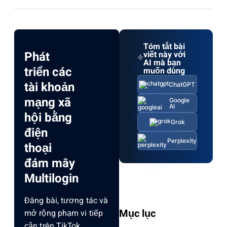
Tóm tắt bài
Phát
viết này với
AI mà bạn
triển các
muốn dùng
tài khoản
ChatGPT
mạng xã
Google
AI
hội bằng
Grok
điện
Perplexity
thoại
đám mây
Multilogin
Đăng bài, tương tác và
Mục lục
mở rộng phạm vi tiếp
cận trên TikTok,