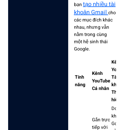
tạo nhiều tài
bạn
khoản Gmail
cho
các mục đích khác
nhau, nhưng vẫn
nằm trong cùng
một hệ sinh thái
Google.
Kênh
YouTube
Kênh
Tính
Tài
YouTube
năng
khoản
Cá nhân
Thương
hiệu
Do tài
khoản
Gắn trực
Google
tiếp với