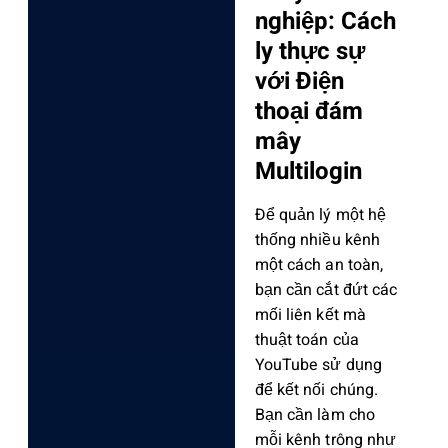
nghiệp: Cách
ly thực sự
với Điện
thoại đám
mây
Multilogin
Để quản lý một hệ
thống nhiều kênh
một cách an toàn,
bạn cần cắt đứt các
mối liên kết mà
thuật toán của
YouTube sử dụng
để kết nối chúng.
Bạn cần làm cho
mỗi kênh trông như