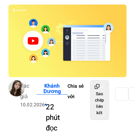
Tác
Khánh
Chia sẻ
Dương
Sao
giả
với
chép
10.02.2026
22
liên
kết
phút
đọc