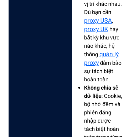
vị trí khác nhau.
Dù bạn cần
proxy USA
,
proxy UK
hay
bất kỳ khu vực
nào khác, hệ
quản lý
thống
proxy
đảm bảo
sự tách biệt
hoàn toàn.
Không chia sẻ
dữ liệu
: Cookie,
bộ nhớ đệm và
phiên đăng
nhập được
tách biệt hoàn