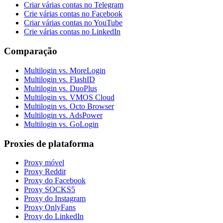
Criar várias contas no Telegram
Crie várias contas no Facebook
Criar várias contas no YouTube
Crie várias contas no LinkedIn
Comparação
Multilogin vs. MoreLogin
Multilogin vs. FlashID
Multilogin vs. DuoPlus
Multilogin vs. VMOS Cloud
Multilogin vs. Octo Browser
Multilogin vs. AdsPower
Multilogin vs. GoLogin
Proxies de plataforma
Proxy móvel
Proxy Reddit
Proxy do Facebook
Proxy SOCKS5
Proxy do Instagram
Proxy OnlyFans
Proxy do LinkedIn