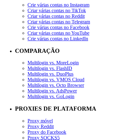
Crie várias contas no Instagram
Criar várias contas no TikTok
Criar várias contas no Reddit
Criar várias contas no Telegram
Crie várias contas no Facebook
Criar várias contas no YouTube
Crie várias contas no LinkedIn
COMPARAÇÃO
Multilogin vs. MoreLogin
Multilogin vs. FlashID
Multilogin vs. DuoPlus
Multilogin vs. VMOS Cloud
Multilogin vs. Octo Browser
Multilogin vs. AdsPower
Multilogin vs. GoLogin
PROXIES DE PLATAFORMA
Proxy móvel
Proxy Reddit
Proxy do Facebook
Proxy SOCKS5