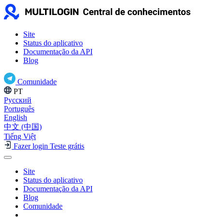
Site
Status do aplicativo
Documentação da API
Blog
Comunidade
PT
Русский
Português
English
中文 (中国)
Tiếng Việt
Fazer login
Teste grátis
Site
Status do aplicativo
Documentação da API
Blog
Comunidade