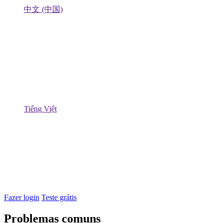
中文 (中国)
Tiếng Việt
Fazer login
Teste grátis
Problemas comuns