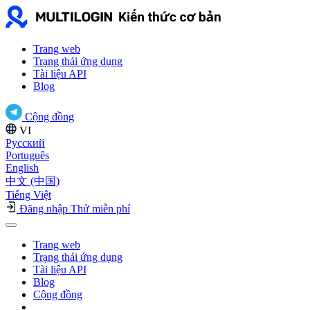
Trang web
Trạng thái ứng dụng
Tài liệu API
Blog
Cộng đồng
VI
Русский
Português
English
中文 (中国)
Tiếng Việt
Đăng nhập
Thử miễn phí
Trang web
Trạng thái ứng dụng
Tài liệu API
Blog
Cộng đồng