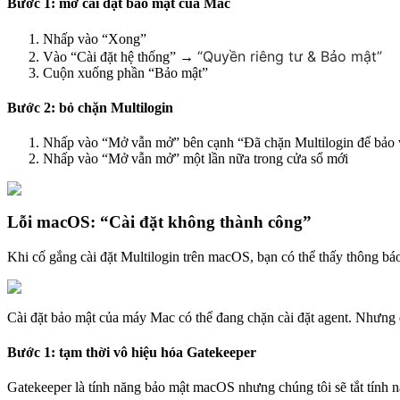
Bước 1: mở cài đặt bảo mật của Mac
Nhấp vào “Xong”
“Quyền riêng tư & Bảo mật”
Vào “Cài đặt hệ thống” →
Cuộn xuống phần “Bảo mật”
Bước 2: bỏ chặn Multilogin
Nhấp vào “Mở vẫn mở” bên cạnh “Đã chặn Multilogin để bảo
Nhấp vào “Mở vẫn mở” một lần nữa trong cửa sổ mới
Lỗi macOS: “Cài đặt không thành công”
Khi cố gắng cài đặt Multilogin trên macOS, bạn có thể thấy thông bá
Cài đặt bảo mật của máy Mac có thể đang chặn cài đặt agent. Nhưn
Bước 1: tạm thời vô hiệu hóa Gatekeeper
Gatekeeper là tính năng bảo mật macOS nhưng chúng tôi sẽ tắt tính nă