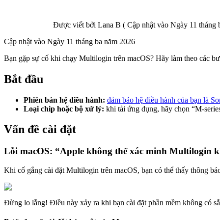
Được viết bởi
Lana B
(
Cập nhật vào
Ngày 11 tháng 
Cập nhật vào
Ngày 11 tháng ba năm 2026
Bạn gặp sự cố khi chạy Multilogin trên macOS? Hãy làm theo các bướ
Bắt đầu
Phiên bản hệ điều hành:
đảm bảo hệ điều hành của bạn là S
Loại chip hoặc bộ xử lý:
khi tải ứng dụng, hãy chọn “M-seri
Vấn đề cài đặt
Lỗi macOS: “Apple không thể xác minh Multilogin 
Khi cố gắng cài đặt Multilogin trên macOS, bạn có thể thấy thông b
Đừng lo lắng! Điều này xảy ra khi bạn cài đặt phần mềm không có sẵ