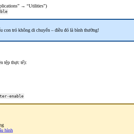
lications” → “Utilities”)
able
u con trỏ không di chuyển – điều đó là bình thường!
n tệp thực tế):
ter-enable
ng
́u hình