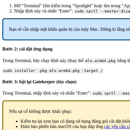
Mở “Terminal” (tìm kiếm trong “Spotlight” hoặc tìm trong “App
Nhập lệnh này và nhấn “Enter”:
sudo spctl --master-dis
Bạn sẽ cần nhập mật khẩu quản trị của máy Mac. Đừng lo lắng nế
Bước 2: cài đặt ứng dụng
Trong Terminal, hãy chạy lệnh này (thay thế
bằng tê
mlx-arm64.pkg
sudo installer -pkg mlx-arm64.pkg -target /
Bước 3: bật lại Gatekeeper (tùy chọn)
Trong Terminal, nhập lệnh này và nhấn “Enter”:
sudo spctl --mas
Nếu sự cố không được khắc phục:
Kiểm tra lại xem bạn có đang sử dụng đúng gói cài đặt khô
Đảm bảo phiên bản macOS của bạn đáp ứng
các yêu cầu câ