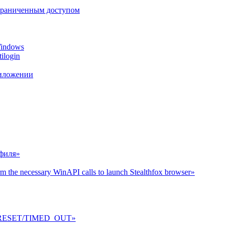
ограниченным доступом
Windows
ilogin
риложении
офиля»
the necessary WinAPI calls to launch Stealthfox browser»
/RESET/TIMED_OUT»