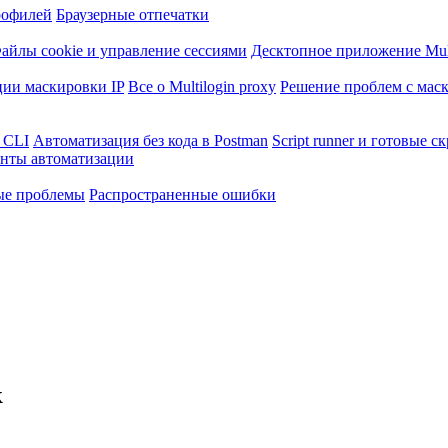
рофилей
Браузерные отпечатки
айлы cookie и управление сессиями
Десктопное приложение Mult
ии маскировки IP
Все о Multilogin proxy
Решение проблем с маск
 CLI
Автоматизация без кода в Postman
Script runner и готовые с
нты автоматизации
ые проблемы
Распространенные ошибки
к