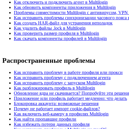
Как отключить и подключить агент в Multilogin
Как обновить компоненты приложения в Multilogin
Проблемы совместимости Multilogin с антивирусом, VPN
Как исправить проблемы синхронизации часового пояса в 
Как создать HAR-файл для устранения неполадок
Как удалить файлы .lock в Multilogin
Как проверить размер профиля в Multilogin
Как скачать компоненты профилей в Multilogin
Распространенные проблемы
Как исправить проблему в работе профиля или прокси
Как исправить проблему с подключением агента
Как исправить проблему с запуском Multilogin
Как разблокировать профиль в Multilogin
Обновление ядра не скачивается? Попробуйте эти решен
Приложение или профиль работает медленно: что делать
Блокировка аккаунта: возможные решения
Почему не работает импорт cookie-файлов?
Как включить веб-камеру в профилях Multilogin
Как найти пропавшие профили
Как избежать потери данных профиля