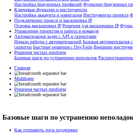
Настройка браузерных профилей
Функции браузерных п
Ключевые функции и инструменты
Настройки аккаунта и навигация
Инструменты проекта
Ф
Подключение прокси и маскировка IP
Основы маскировки IP
Решения для маскировки IP
Функц
Управление проектом и работа в команде
Автоматизация задач с API и скриптами
Начало работы с автоматизацией
Базовая автоматизация с
скрипты
Быстрые решения с DevTools
Внешние инструме
Решения частых проблем
Базовые шаги по устранению неполадок
Распространенн
Главная
Multilogin
Решения частых проблем
Базовые шаги по устранению неполадо
Как отправить логи поддержке