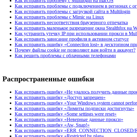
Как исправить проблему с Multilogin на macOS
Как исправить проблемы с подключением в регионах с 
Как исправить проблемы с загрузкой сайта в Multilogin
Как исправить проблемы с Mimic на Linux
Как исправить несоответствия браузерного отпечатка
Как исправить маленькое разрешение окна Stealthfox на 
Как устранить утечку IP при использовании прокси в Mult
Как исправить зависание профиля в активном статусе
Как исправить ошибку «Connection lost» в десктопном п
Почему файлы cookie не позволяют вам войти в аккаунт?
Как решить проблемы с облачными телефонами
Распространенные ошибки
Как исправить ошибку «Не удалось получить данные пр
Как исправить ошибку «Доступ запрещен»
Как исправить ошибку «Your Windows system cannot perform 
Как исправить ошибку «Лимиты подписки достигнуты»
Как исправить ошибку «Some settings were reset»
Как исправить ошибку «Неверные данные прокси»
Как исправить ошибку «Aw, Snap!»
Как исправить ошибку «ERR_CONNECTION_CLOSED
Как исправить ошибку «Restricted by plan»