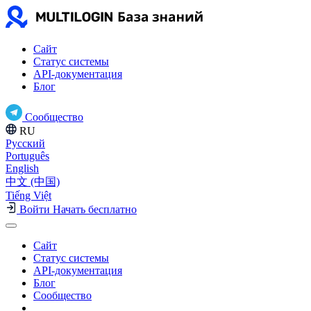
Сайт
Статус системы
API-документация
Блог
Сообщество
RU
Русский
Português
English
中文 (中国)
Tiếng Việt
Войти
Начать бесплатно
Сайт
Статус системы
API-документация
Блог
Сообщество