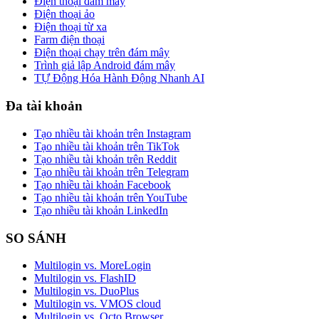
Điện thoại đám mây
Điện thoại ảo
Điện thoại từ xa
Farm điện thoại
Điện thoại chạy trên đám mây
Trình giả lập Android đám mây
TỰ Động Hóa Hành Động Nhanh AI
Đa tài khoản
Tạo nhiều tài khoản trên Instagram
Tạo nhiều tài khoản trên TikTok
Tạo nhiều tài khoản trên Reddit
Tạo nhiều tài khoản trên Telegram
Tạo nhiều tài khoản Facebook
Tạo nhiều tài khoản trên YouTube
Tạo nhiều tài khoản LinkedIn
SO SÁNH
Multilogin vs. MoreLogin
Multilogin vs. FlashID
Multilogin vs. DuoPlus
Multilogin vs. VMOS cloud
Multilogin vs. Octo Browser