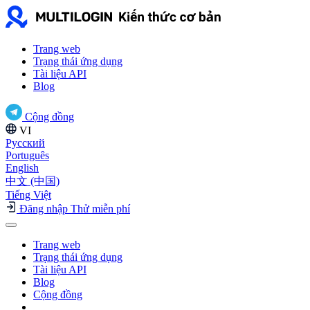
Trang web
Trạng thái ứng dụng
Tài liệu API
Blog
Cộng đồng
VI
Русский
Português
English
中文 (中国)
Tiếng Việt
Đăng nhập
Thử miễn phí
Trang web
Trạng thái ứng dụng
Tài liệu API
Blog
Cộng đồng