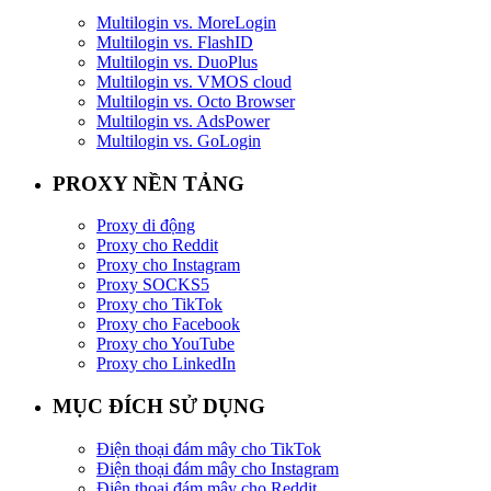
Multilogin vs. MoreLogin
Multilogin vs. FlashID
Multilogin vs. DuoPlus
Multilogin vs. VMOS cloud
Multilogin vs. Octo Browser
Multilogin vs. AdsPower
Multilogin vs. GoLogin
PROXY NỀN TẢNG
Proxy di động
Proxy cho Reddit
Proxy cho Instagram
Proxy SOCKS5
Proxy cho TikTok
Proxy cho Facebook
Proxy cho YouTube
Proxy cho LinkedIn
MỤC ĐÍCH SỬ DỤNG
Điện thoại đám mây cho TikTok
Điện thoại đám mây cho Instagram
Điện thoại đám mây cho Reddit