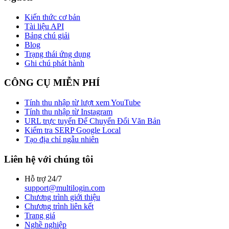
Kiến thức cơ bản
Tài liệu API
Bảng chú giải
Blog
Trạng thái ứng dụng
Ghi chú phát hành
CÔNG CỤ MIỄN PHÍ
Tính thu nhập từ lượt xem YouTube
Tính thu nhập từ Instagram
URL trực tuyến Để Chuyển Đổi Văn Bản
Kiểm tra SERP Google Local
Tạo địa chỉ ngẫu nhiên
Liên hệ với chúng tôi
Hỗ trợ 24/7
support@multilogin.com
Chương trình giới thiệu
Chương trình liên kết
Trang giá
Nghề nghiệp