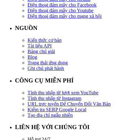
Điện thoại đám mây cho Facebook
Điện thoại đám mây cho Youtube
Điện thoại đám mây cho mạng xã hội
NGUỒN
Kiến thức cơ bản
Tài liệu API
Bảng chú giải
Blog
Trạng thái ứng dụng
Ghi chú phát hành
CÔNG CỤ MIỄN PHÍ
Tính thu nhập từ lượt xem YouTube
Tính thu nhập từ Instagram
URL trực tuyến Để Chuyển Đổi Văn Bản
Kiểm tra SERP Google Local
Tạo địa chỉ ngẫu nhiên
LIÊN HỆ VỚI CHÚNG TÔI
Hỗ trợ 24/7