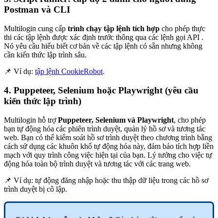
Postman và CLI
Multilogin cung cấp
trình chạy tập lệnh tích hợp
cho phép thực
thi các tập lệnh được xác định trước thông qua các lệnh gọi API .
Nó yêu cầu hiểu biết cơ bản về các tập lệnh có sẵn nhưng không
cần kiến thức lập trình sâu.
📌 Ví dụ:
tập lệnh CookieRobot
.
4. Puppeteer, Selenium hoặc Playwright (yêu cầu
kiến thức lập trình)
Multilogin hỗ trợ
Puppeteer
, Selenium và Playwright
, cho phép
bạn tự động hóa các phiên trình duyệt, quản lý hồ sơ và tương tác
web. Bạn có thể kiểm soát hồ sơ trình duyệt theo chương trình bằng
cách sử dụng các khuôn khổ tự động hóa này, đảm bảo tích hợp liền
mạch với quy trình công việc hiện tại của bạn. Lý tưởng cho việc tự
động hóa toàn bộ trình duyệt và tương tác với các trang web.
📌 Ví dụ: tự động đăng nhập hoặc thu thập dữ liệu trong các hồ sơ
trình duyệt bị cô lập.