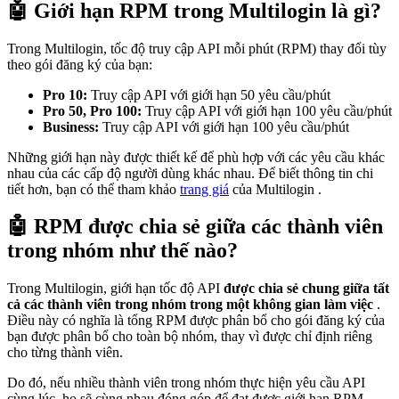
🤖 Giới hạn RPM trong Multilogin là gì?
Trong Multilogin, tốc độ truy cập API mỗi phút (RPM) thay đổi tùy
theo gói đăng ký của bạn:
Pro 10:
Truy cập API với giới hạn 50 yêu cầu/phút
Pro 50, Pro 100:
Truy cập API với giới hạn 100 yêu cầu/phút
Business:
Truy cập API với giới hạn 100 yêu cầu/phút
Những giới hạn này được thiết kế để phù hợp với các yêu cầu khác
nhau của các cấp độ người dùng khác nhau. Để biết thông tin chi
tiết hơn, bạn có thể tham khảo
trang giá
của Multilogin .
🤖 RPM được chia sẻ giữa các thành viên
trong nhóm như thế nào?
Trong Multilogin, giới hạn tốc độ API
được chia sẻ chung giữa tất
cả các
thành viên
trong nhóm trong một không gian làm việc
.
Điều này có nghĩa là tổng RPM được phân bổ cho gói đăng ký của
bạn được phân bổ cho toàn bộ nhóm, thay vì được chỉ định riêng
cho từng thành viên.
Do đó, nếu nhiều thành viên trong nhóm thực hiện yêu cầu API
cùng lúc, họ sẽ cùng nhau đóng góp để đạt được giới hạn RPM