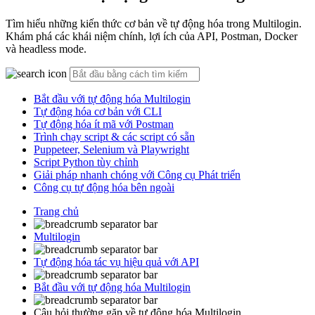
Tìm hiểu những kiến thức cơ bản về tự động hóa trong Multilogin.
Khám phá các khái niệm chính, lợi ích của API, Postman, Docker
và headless mode.
Bắt đầu với tự động hóa Multilogin
Tự động hóa cơ bản với CLI
Tự động hóa ít mã với Postman
Trình chạy script & các script có sẵn
Puppeteer, Selenium và Playwright
Script Python tùy chỉnh
Giải pháp nhanh chóng với Công cụ Phát triển
Công cụ tự động hóa bên ngoài
Trang chủ
Multilogin
Tự động hóa tác vụ hiệu quả với API
Bắt đầu với tự động hóa Multilogin
Câu hỏi thường gặp về tự động hóa Multilogin