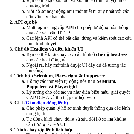
Bạn có thể tạo, sửa đổi và xóa hồ sơ trình duyệt theo
chương trình
Mỗi hồ sơ hoạt động như một thiết bị duy nhất với các
dấu vân tay khác nhau
API
cục bộ
Multilogin cung cấp
API
cho phép tự động hóa thông
qua các yêu cầu HTTP
Các lệnh API có thể bắt đầu, dừng và kiểm soát các cấu
hình trình duyệt
Chế độ Headless và điều khiển UI
Bạn có thể khởi chạy các cấu hình ở
chế độ headless
cho các hoạt động nền
Ngoài ra, hãy mở trình duyệt UI đầy đủ để tương tác
thủ công
Tích hợp
Selenium
, Playwright & Puppeteer
Hỗ trợ các thư viện tự động hóa như
Selenium
,
Puppeteer và Playwright
Lý tưởng cho các tác vụ như điền biểu mẫu, giải quyết
CAPTCHA và thu thập dữ liệu web
CLI
(Giao diện dòng lệnh)
Cho phép quản lý hồ sơ trình duyệt thông qua các lệnh
dòng lệnh
Tự động khởi chạy, đóng và sửa đổi hồ sơ mà không
cần tương tác với UI
Trình chạy tập lệnh tích hợp