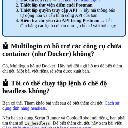
Thiết lập thư viện điểm cuối
Postman
Thiết lập quyền truy cập
API
→ lấy mã thông báo
tự động hóa và cấu hình cổng API của bạn
Kiểm tra các yêu cầu
API
trong Postman
→ bắt
đầu bằng các lệnh cơ bản như tạo hồ sơ và khởi chạy
🤖 Multilogin có hỗ trợ các công cụ chứa
container (như Docker) không?
Có, Multilogin hỗ trợ Docker! Hãy hỏi đội ngũ hỗ trợ để biết thêm
chi tiết. Một bài viết riêng sẽ sớm được xuất bản.
🤖 Tôi có thể chạy tập lệnh ở chế độ
headless không?
Bạn có thể. Tham khảo bài viết sau để biết thêm chi tiết:
Cách sử
dụng tính năng headless
.
Nếu bạn sử dụng Script Runner và CookieRobot nói riêng, bạn phải
tìm tham số
. Để biết thêm chi tiết, hãy xem bài viết:
is_headless