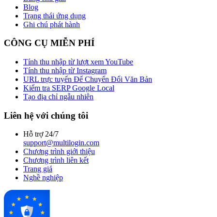
Blog
Trạng thái ứng dụng
Ghi chú phát hành
CÔNG CỤ MIỄN PHÍ
Tính thu nhập từ lượt xem YouTube
Tính thu nhập từ Instagram
URL trực tuyến Để Chuyển Đổi Văn Bản
Kiểm tra SERP Google Local
Tạo địa chỉ ngẫu nhiên
Liên hệ với chúng tôi
Hỗ trợ 24/7
support@multilogin.com
Chương trình giới thiệu
Chương trình liên kết
Trang giá
Nghề nghiệp