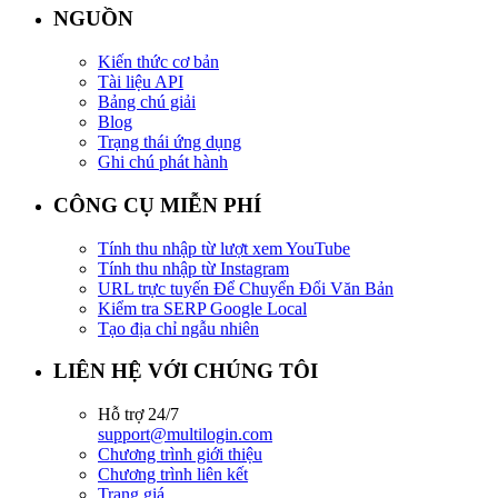
NGUỒN
Kiến thức cơ bản
Tài liệu API
Bảng chú giải
Blog
Trạng thái ứng dụng
Ghi chú phát hành
CÔNG CỤ MIỄN PHÍ
Tính thu nhập từ lượt xem YouTube
Tính thu nhập từ Instagram
URL trực tuyến Để Chuyển Đổi Văn Bản
Kiểm tra SERP Google Local
Tạo địa chỉ ngẫu nhiên
LIÊN HỆ VỚI CHÚNG TÔI
Hỗ trợ 24/7
support@multilogin.com
Chương trình giới thiệu
Chương trình liên kết
Trang giá