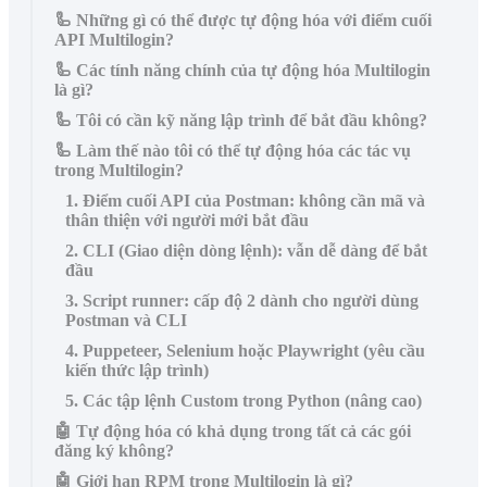
🦾 Những gì có thể được tự động hóa với điểm cuối
API Multilogin?
🦾 Các tính năng chính của tự động hóa Multilogin
là gì?
🦾 Tôi có cần kỹ năng lập trình để bắt đầu không?
🦾 Làm thế nào tôi có thể tự động hóa các tác vụ
trong Multilogin?
1. Điểm cuối API của Postman: không cần mã và
thân thiện với người mới bắt đầu
2. CLI (Giao diện dòng lệnh): vẫn dễ dàng để bắt
đầu
3. Script runner: cấp độ 2 dành cho người dùng
Postman và CLI
4. Puppeteer, Selenium hoặc Playwright (yêu cầu
kiến thức lập trình)
5. Các tập lệnh Custom trong Python (nâng cao)
🤖 Tự động hóa có khả dụng trong tất cả các gói
đăng ký không?
🤖 Giới hạn RPM trong Multilogin là gì?