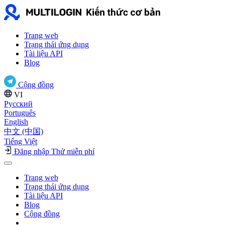
Trang web
Trạng thái ứng dụng
Tài liệu API
Blog
Cộng đồng
VI
Русский
Português
English
中文 (中国)
Tiếng Việt
Đăng nhập
Thử miễn phí
Trang web
Trạng thái ứng dụng
Tài liệu API
Blog
Cộng đồng