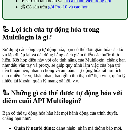
👨‍💻 Chủ tài khoản và
tất cả thành viên trong đội
💰 Có sẵn trên
gói Pro 10 và cao hơn
🦾 Lợi ích của tự động hóa trong
Multilogin là gì?
Sử dụng các công cụ tự động hóa, bạn có thể đơn giản hóa các tác
vụ lặp đi lặp lại và dài dòng bằng cách giảm thiểu các bước thực
hiện. Kết hợp điều này với các tính năng của Multilogin, chẳng hạn
như dấu vân tay và proxy, sẽ giúp quy trình làm việc của bạn trở
nên thuận tiện, nhanh chóng và an toàn. Tự động hóa rất hữu ích
cho nhiều tác vụ khác nhau, bao gồm thu thập dữ liệu web, quản lý
nhiều tài khoản, quản lý mạng xã hội, v.v.
🦾 Những gì có thể được tự động hóa với
điểm cuối API Multilogin?
Bạn có thể tự động hóa hầu hết mọi hành động của trình duyệt,
chẳng hạn như:
Quản lý người dùng:
đăng nhập, nhận mã thông báo mới,