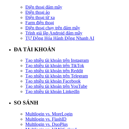
Điện thoại đám mây
Điện thoại ảo
Điện thoại từ xa
Farm điện thoại
Điện thoại chạy trên đám mây
Trình giả lập Android đám mây
TỰ Động Hóa Hành Động Nhanh AI
ĐA TÀI KHOẢN
Tạo nhiều tài khoản trên Instagram
Tạo nhiều tài khoản trên TikTok
Tạo nhiều tài khoản trên Reddit
Tạo nhiều tài khoản trên Telegram
Tạo nhiều tài khoản Facebook
Tạo nhiều tài khoản trên YouTube
Tạo nhiều tài khoản LinkedIn
SO SÁNH
Multilogin vs. MoreLogin
Multilogin vs. FlashID
Multilogin vs. DuoPlus