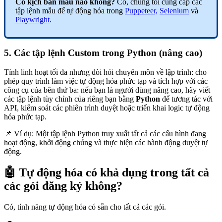
Có kịch bản mẫu nào không?
Có, chúng tôi cung cấp các
tập lệnh mẫu để tự động hóa trong
Puppeteer,
Selenium
và
Playwright
.
5. Các tập lệnh Custom trong Python (nâng cao)
Tính linh hoạt tối đa nhưng đòi hỏi chuyên môn về lập trình: cho
phép quy trình làm việc tự động hóa phức tạp và tích hợp với các
công cụ của bên thứ ba: nếu bạn là người dùng nâng cao, hãy viết
các tập lệnh tùy chỉnh của riêng bạn bằng
Python
để tương tác với
API, kiểm soát các phiên trình duyệt hoặc triển khai logic tự động
hóa phức tạp.
📌 Ví dụ: Một tập lệnh Python truy xuất tất cả các cấu hình đang
hoạt động, khởi động chúng và thực hiện các hành động duyệt tự
động.
🤖 Tự động hóa có khả dụng trong tất cả
các gói đăng ký không?
Có, tính năng tự động hóa có sẵn cho tất cả các gói.