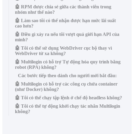
🤖 RPM được chia sẻ giữa các thành viên trong
nhóm như thế nào?
🤖 Làm sao tôi có thể nhận được hạn mức lãi suất
cao hơn?
🤖 Điều gì xảy ra nếu tôi vượt quá giới hạn API của
mình?
🤖 Tôi có thể sử dụng WebDriver cục bộ thay vì
WebDriver từ xa không?
🤖 Multilogin có hỗ trợ Tự động hóa quy trình bằng
robot (RPA) không?
Các bước tiếp theo dành cho người mới bắt đầu:
🤖 Multilogin có hỗ trợ các công cụ chứa container
(như Docker) không?
🤖 Tôi có thể chạy tập lệnh ở chế độ headless không?
🤖 Tôi có thể tự động khởi chạy tác nhân Multilogin
không?