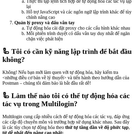
Thực thi tập lệnh tích hợp để tự động hóa các tác vụ lặp
lại
Hỗ trợ JavaScript và các ngôn ngữ lập trình khác để tùy
chỉnh nâng cao
Quản lý proxy và dấu vân tay
Tự động hóa cài đặt proxy cho các cấu hình khác nhau
Mỗi phiên trình duyệt có dấu vân tay duy nhất để ngăn
chặn việc phát hiện
🦾 Tôi có cần kỹ năng lập trình để bắt đầu
không?
Không! Nếu bạn mới làm quen với tự động hóa, hãy kiểm tra
<những điều cơ bản về lý thuyết> và tiến hành theo hướng dẫn của
Postman – chúng tôi đảm bảo là bắt đầu rất dễ!
🦾 Làm thế nào tôi có thể tự động hóa các
tác vụ trong Multilogin?
Multilogin cung cấp nhiều cách để tự động hóa các tác vụ, đáp ứng
các cấp độ chuyên môn và trường hợp sử dụng khác nhau. Sau đây
là các tùy chọn tự động hóa theo
thứ tự tăng dần về độ phức tạp
,
từ dễ nhất đến nâng cao nhất: