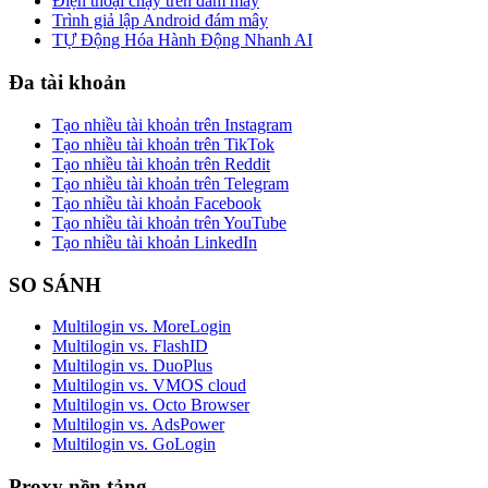
Điện thoại chạy trên đám mây
Trình giả lập Android đám mây
TỰ Động Hóa Hành Động Nhanh AI
Đa tài khoản
Tạo nhiều tài khoản trên Instagram
Tạo nhiều tài khoản trên TikTok
Tạo nhiều tài khoản trên Reddit
Tạo nhiều tài khoản trên Telegram
Tạo nhiều tài khoản Facebook
Tạo nhiều tài khoản trên YouTube
Tạo nhiều tài khoản LinkedIn
SO SÁNH
Multilogin vs. MoreLogin
Multilogin vs. FlashID
Multilogin vs. DuoPlus
Multilogin vs. VMOS cloud
Multilogin vs. Octo Browser
Multilogin vs. AdsPower
Multilogin vs. GoLogin
Proxy nền tảng