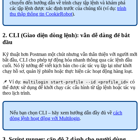
chuyển đến hướng dẫn về trình chạy tập lệnh và khám phá
các tập lệnh được xác định trước của chúng tôi (ví dụ:
trình
thu thập thông tin CookieRobot
).
2. CLI (Giao diện dòng lệnh): vẫn dễ dàng để bắt
đầu
Kỹ thuật hơn Postman một chút nhưng vẫn thân thiện với người mới
bắt đầu, CLI cho phép tự động hóa nhanh thông qua các lệnh đầu
cuối. Nó lý tưởng để viết kịch bản cho các tác vụ lặp lại như khởi
chạy hồ sơ, quản lý phiên hoặc thực hiện các hoạt động hàng loạt.
📌 Ví dụ:
có
multilogin start-profile --id <profile_id>
thể được sử dụng để khởi chạy các cấu hình từ tập lệnh hoặc tác vụ
theo lịch trình.
Nếu bạn chọn CLI – hãy xem hướng dẫn đầy đủ về
cách
dòng lệnh hoạt động với Multilogin
.
3. Script runner: cấp độ 2 dành cho người dùng