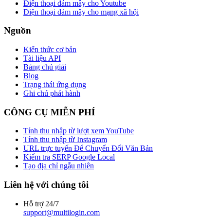
Điện thoại đám mây cho Youtube
Điện thoại đám mây cho mạng xã hội
Nguồn
Kiến thức cơ bản
Tài liệu API
Bảng chú giải
Blog
Trạng thái ứng dụng
Ghi chú phát hành
CÔNG CỤ MIỄN PHÍ
Tính thu nhập từ lượt xem YouTube
Tính thu nhập từ Instagram
URL trực tuyến Để Chuyển Đổi Văn Bản
Kiểm tra SERP Google Local
Tạo địa chỉ ngẫu nhiên
Liên hệ với chúng tôi
Hỗ trợ 24/7
support@multilogin.com