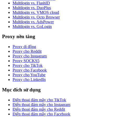
Multilogin vs. FlashID
Multilogin vs. DuoPlus
Multilogin vs. VMOS cloud
Multilogin vs. Octo Browser
Multilogin vs. AdsPower
Multilogin vs. GoLogin
Proxy nền tảng
Proxy di động
Proxy cho Reddit
Proxy cho Instagram
Proxy SOCKS5
Proxy cho TikTok
Proxy cho Facebook
Proxy cho YouTube
Proxy cho LinkedIn
Mục đích sử dụng
Điện thoại đám mây cho TikTok
Điện thoại đám mây cho Instagram
Điện thoại đám mây cho Reddit
Điện thoại đám mây cho Facebook