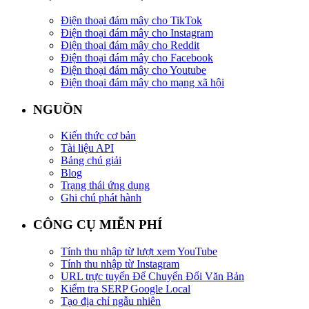
Điện thoại đám mây cho TikTok
Điện thoại đám mây cho Instagram
Điện thoại đám mây cho Reddit
Điện thoại đám mây cho Facebook
Điện thoại đám mây cho Youtube
Điện thoại đám mây cho mạng xã hội
NGUỒN
Kiến thức cơ bản
Tài liệu API
Bảng chú giải
Blog
Trạng thái ứng dụng
Ghi chú phát hành
CÔNG CỤ MIỄN PHÍ
Tính thu nhập từ lượt xem YouTube
Tính thu nhập từ Instagram
URL trực tuyến Để Chuyển Đổi Văn Bản
Kiểm tra SERP Google Local
Tạo địa chỉ ngẫu nhiên