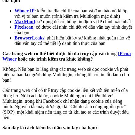
của bạn:
Whoer IP
: kiểm tra địa chỉ IP của bạn và đảm bảo nó khớp
với vị trí bạn muốn (trình kiểm tra Multilogin mặc định)
MaxMind
: sử dụng để có thông tin định vị IP chính xác nhất
Pixelscan
: có được cái nhìn chi tiết về dấu vân tay trình duyệt
của bạn
BrowserLeaks
: phát hiện bất kỳ sự không nhất quán nào về
dấu vân tay có thể tiết lộ danh tính thực của bạn
Các trang web có thể biết được tôi đã truy cập vào
trang
IP của
Whoer
hoặc các trình kiểm tra khác không?
Không. Nếu bạn lo lắng rằng các trang web sẽ đọc cookie và phát
hiện ra bạn là người dùng Multilogin, chúng tôi có tin tốt dành cho
bạn!
Các trang web chỉ có thể truy cập cookie liên kết với tên miền của
riêng họ. Nói cách khác, cookie Multilogin chỉ hiển thị với
Multilogin, trong khi Facebook chỉ nhận dạng cookie của riêng
mình. Nguyên tắc này được gọi là "Chính sách cùng nguồn gốc"
(SOP), một khái niệm nền tảng có từ khi tạo ra các trình duyệt đầu
tiên.
Sau đây là cách kiểm tra dấu vân tay của bạn: