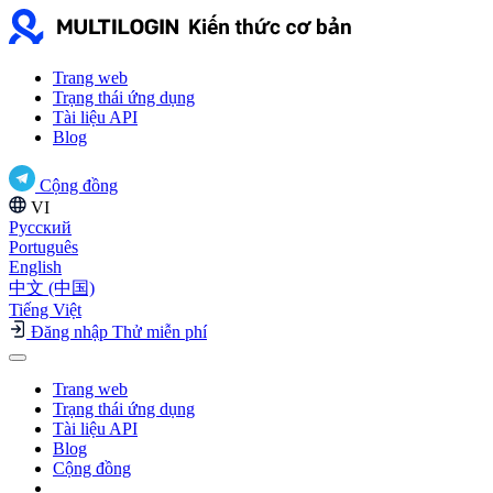
Trang web
Trạng thái ứng dụng
Tài liệu API
Blog
Cộng đồng
VI
Русский
Português
English
中文 (中国)
Tiếng Việt
Đăng nhập
Thử miễn phí
Trang web
Trạng thái ứng dụng
Tài liệu API
Blog
Cộng đồng