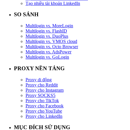
Tạo nhiều tài khoản LinkedIn
SO SÁNH
Multilogin vs. MoreLogin
Multilogin vs. FlashID
Multilogin vs. DuoPlus
Multilogin vs. VMOS cloud
Multilogin vs. Octo Browser
Multilogin vs. AdsPower
Multilogin vs. GoLogin
PROXY NỀN TẢNG
Proxy di động
Proxy cho Reddit
Proxy cho Instagram
Proxy SOCKS5
Proxy cho TikTok
Proxy cho Facebook
Proxy cho YouTube
Proxy cho LinkedIn
MỤC ĐÍCH SỬ DỤNG