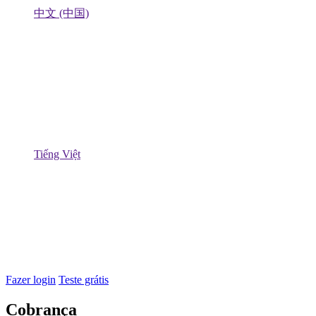
中文 (中国)
Tiếng Việt
Fazer login
Teste grátis
Cobrança