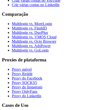
Criar várias contas no YouTube
Crie várias contas no LinkedIn
Comparação
Multilogin vs. MoreLogin
Multilogin vs. FlashID
Multilogin vs. DuoPlus
Multilogin vs. VMOS Cloud
Multilogin vs. Octo Browser
Multilogin vs. AdsPower
Multilogin vs. GoLogin
Proxies de plataforma
Proxy móvel
Proxy Reddit
Proxy do Facebook
Proxy SOCKS5
Proxy do Instagram
Proxy OnlyFans
Proxy do LinkedIn
Casos de Uso