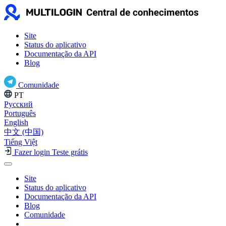
Site
Status do aplicativo
Documentação da API
Blog
Comunidade
PT
Русский
Português
English
中文 (中国)
Tiếng Việt
Fazer login
Teste grátis
Site
Status do aplicativo
Documentação da API
Blog
Comunidade