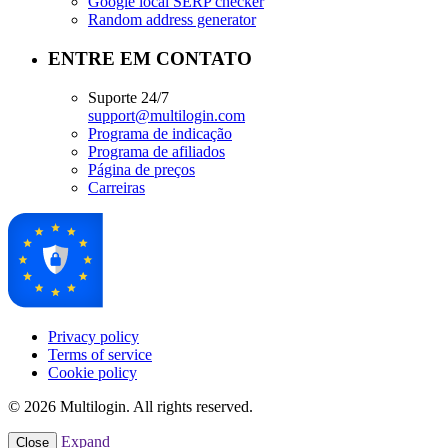
Google local SERP checker
Random address generator
ENTRE EM CONTATO
Suporte 24/7
support@multilogin.com
Programa de indicação
Programa de afiliados
Página de preços
Carreiras
Privacy policy
Terms of service
Cookie policy
© 2026 Multilogin. All rights reserved.
Expand
Close