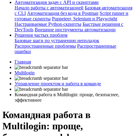
Автоматизация задач с API и скриптами
Начало работы с автоматизацией
Базовая автоматизация
с CLI
Автоматизация без кода в Postman
Script runner и
готовые скрипты
Puppeteer, Selenium и Playwright
Настраиваемые Python-скрипты
Быстрые решения с
DevTools
Внешние инструменты автоматизации
Решения частых проблем
Базовые шаги по устранению неполадок
Распространенные проблемы
Распространенные
ошибки
Главная
Multilogin
Управление проектом и работа в команде
Командная работа в Multilogin: проще, безопаснее,
эффективнее
Командная работа в
Multilogin: проще,