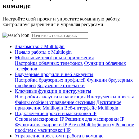
команде
Настройте свой проект и упростите командную работу,
контролируя разрешения и управляя ресурсами.
Знакомство с Multilogin
Начало работы с Multilogin
Мобильные телефоны и приложения
Настройка облачных телефонов
Функции облачных
телефонов
Браузерные профили и веб-аккаунты
Настройка браузерных профилей
Функции браузерных
профилей
Браузерные отпечатки
Ключевые функции и инструменты
Настройки аккаунта и навигация
Инструменты проекта
Файлы cookie и управление сессиями
Десктопное
приложение Multilogin
Веб-интерфейс Multilogin
Подключение прокси и маскировка IP
Основы маскировки IP
Решения для маскировки IP
Функции маскировки IP
Все о Multilogin proxy
Решение
проблем с маскировкой IP
Управление проектом и работа в команде