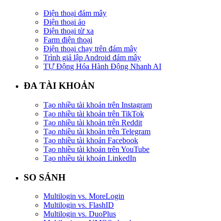
Điện thoại đám mây
Điện thoại ảo
Điện thoại từ xa
Farm điện thoại
Điện thoại chạy trên đám mây
Trình giả lập Android đám mây
TỰ Động Hóa Hành Động Nhanh AI
ĐA TÀI KHOẢN
Tạo nhiều tài khoản trên Instagram
Tạo nhiều tài khoản trên TikTok
Tạo nhiều tài khoản trên Reddit
Tạo nhiều tài khoản trên Telegram
Tạo nhiều tài khoản Facebook
Tạo nhiều tài khoản trên YouTube
Tạo nhiều tài khoản LinkedIn
SO SÁNH
Multilogin vs. MoreLogin
Multilogin vs. FlashID
Multilogin vs. DuoPlus