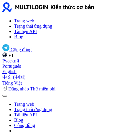
Trang web
Trạng thái ứng dụng
Tài liệu API
Blog
Cộng đồng
VI
Русский
Português
English
中文 (中国)
Tiếng Việt
Đăng nhập
Thử miễn phí
Trang web
Trạng thái ứng dụng
Tài liệu API
Blog
Cộng đồng