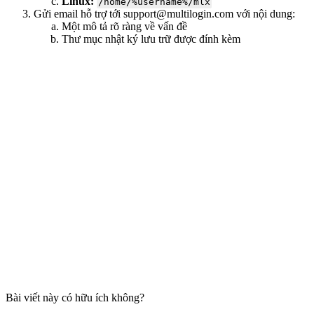
Linux:
/home/%username%/mlx
Gửi email hỗ trợ tới
support@multilogin.com
với nội dung:
Một mô tả rõ ràng về vấn đề
Thư mục nhật ký lưu trữ được đính kèm
Bài viết này có hữu ích không?