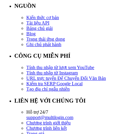
NGUỒN
Kiến thức cơ bản
Tài liệu API
Bảng chú giải
Blog
Trạng thái ứng dụng
Ghi chú phát hành
CÔNG CỤ MIỄN PHÍ
Tính thu nhập từ lượt xem YouTube
Tính thu nhập từ Instagram
URL trực tuyến Để Chuyển Đổi Văn Bản
Kiểm tra SERP Google Local
Tạo địa chỉ ngẫu nhiên
LIÊN HỆ VỚI CHÚNG TÔI
Hỗ trợ 24/7
support@multilogin.com
Chương trình giới thiệu
Chương trình liên kết
Trang giá