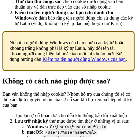
Thử dán thủ công:
sao chép cookie dưới dạng văn bản
thuần túy và dán trực tiếp vào cửa sổ nhập cookie
Kiểm tra tên người dùng của bạn (chỉ dành cho
Windows):
đảm bảo rằng tên người dùng chỉ sử dụng các ký
tự Latin (ví dụ, không có ký tự đặc biệt hoặc chữ Kirin)
Nếu tên người dùng Windows của bạn chứa các ký tự hoặc
khoảng trắng không phải là ký tự Latin, hãy đổi tên tài
khoản người dùng hiện tại hoặc tạo một tài khoản mới. Sử
dụng hướng dẫn
Kiểm tra tên người dùng Windows của bạn
.
Không có cách nào giúp được sao?
Bạn vẫn không thể nhập cookie? Nhóm hỗ trợ của chúng tôi sẽ có
thể xác định nguyên nhân của sự cố sau khi họ xem xét tệp nhật ký
của bạn.
Tạo lại sự cố hoặc đợi cho đến khi thông báo lỗi xuất hiện
Lưu
trữ nhật ký
thư mục được tìm thấy ở những vị trí sau:
Windows:
C:\Users\%username%\mlx
macOS:
/Users/%username%/mlx