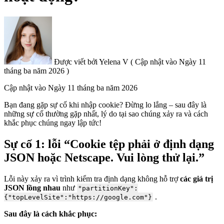
Được viết bởi
Yelena V
(
Cập nhật vào
Ngày 11
tháng ba năm 2026 )
Cập nhật vào
Ngày 11 tháng ba năm 2026
Bạn đang gặp sự cố khi nhập cookie? Đừng lo lắng – sau đây là
những sự cố thường gặp nhất, lý do tại sao chúng xảy ra và cách
khắc phục chúng ngay lập tức!
Sự cố 1: lỗi “Cookie tệp phải ở định dạng
JSON hoặc Netscape. Vui lòng thử lại.”
Lỗi này xảy ra vì trình kiểm tra định dạng không hỗ trợ
các giá trị
JSON lồng nhau
như
"partitionKey":
.
{"topLevelSite":"https://google.com"}
Sau đây là cách khắc phục: