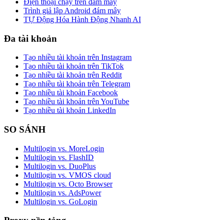
Điện thoại chạy trên đám mây
Trình giả lập Android đám mây
TỰ Động Hóa Hành Động Nhanh AI
Đa tài khoản
Tạo nhiều tài khoản trên Instagram
Tạo nhiều tài khoản trên TikTok
Tạo nhiều tài khoản trên Reddit
Tạo nhiều tài khoản trên Telegram
Tạo nhiều tài khoản Facebook
Tạo nhiều tài khoản trên YouTube
Tạo nhiều tài khoản LinkedIn
SO SÁNH
Multilogin vs. MoreLogin
Multilogin vs. FlashID
Multilogin vs. DuoPlus
Multilogin vs. VMOS cloud
Multilogin vs. Octo Browser
Multilogin vs. AdsPower
Multilogin vs. GoLogin