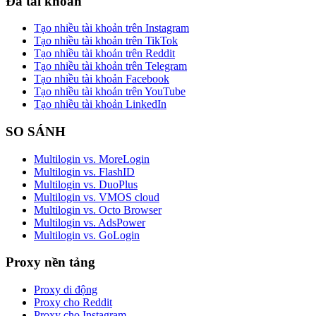
Đa tài khoản
Tạo nhiều tài khoản trên Instagram
Tạo nhiều tài khoản trên TikTok
Tạo nhiều tài khoản trên Reddit
Tạo nhiều tài khoản trên Telegram
Tạo nhiều tài khoản Facebook
Tạo nhiều tài khoản trên YouTube
Tạo nhiều tài khoản LinkedIn
SO SÁNH
Multilogin vs. MoreLogin
Multilogin vs. FlashID
Multilogin vs. DuoPlus
Multilogin vs. VMOS cloud
Multilogin vs. Octo Browser
Multilogin vs. AdsPower
Multilogin vs. GoLogin
Proxy nền tảng
Proxy di động
Proxy cho Reddit
Proxy cho Instagram