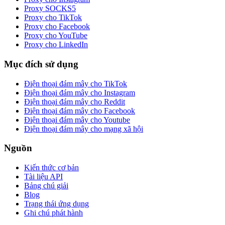
Proxy SOCKS5
Proxy cho TikTok
Proxy cho Facebook
Proxy cho YouTube
Proxy cho LinkedIn
Mục đích sử dụng
Điện thoại đám mây cho TikTok
Điện thoại đám mây cho Instagram
Điện thoại đám mây cho Reddit
Điện thoại đám mây cho Facebook
Điện thoại đám mây cho Youtube
Điện thoại đám mây cho mạng xã hội
Nguồn
Kiến thức cơ bản
Tài liệu API
Bảng chú giải
Blog
Trạng thái ứng dụng
Ghi chú phát hành