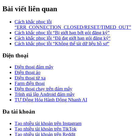
Bài viết liên quan
Cách khắc phục lỗi
“ERR_CONNECTION_CLOSED/RESET/TIMED_OUT”
Cách khắc phục lỗi “Bị giới hạn bởi gói đăng ký”
Cách khắc phục lỗi “Đã đạt giới hạn gói đăng ký“
Cách khắc phục lỗi “Không thể tải dữ liệu hồ sơ”
Điện thoại
Điện thoại đám mây
Điện thoại ảo
Điện thoại từ xa
Farm điện thoại
Điện thoại chạy trên đám mây
Trình giả lập Android đám mây
TỰ Động Hóa Hành Động Nhanh AI
Đa tài khoản
Tạo nhiều tài khoản trên Instagram
Tạo nhiều tài khoản trên TikTok
Tạo nhiều tài khoản trên Reddit