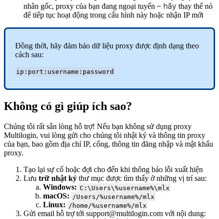
– hãy
nhân gốc, proxy của bạn đang ngoại tuyến
thay thế nó
để tiếp tục hoạt động trong cấu hình này hoặc nhận IP mới
Đồng thời, hãy đảm bảo dữ liệu proxy được định dạng theo
cách sau:
ip:port:username:password
Không có gì giúp ích sao?
Chúng tôi rất sẵn lòng hỗ trợ! Nếu bạn không sử dụng proxy
Multilogin, vui lòng gửi cho chúng tôi nhật ký và thông tin proxy
của bạn, bao gồm địa chỉ IP, cổng, thông tin đăng nhập và mật khẩu
proxy.
Tạo lại sự cố hoặc đợi cho đến khi thông báo lỗi xuất hiện
Lưu
trữ nhật ký
thư mục được tìm thấy ở những vị trí sau:
Windows:
C:\Users\%username%\mlx
macOS:
/Users/%username%/mlx
Linux:
/home/%username%/mlx
Gửi email hỗ trợ tới
support@multilogin.com
với nội dung: