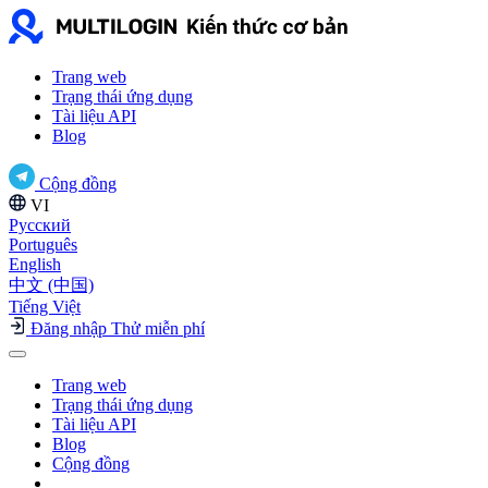
Trang web
Trạng thái ứng dụng
Tài liệu API
Blog
Cộng đồng
VI
Русский
Português
English
中文 (中国)
Tiếng Việt
Đăng nhập
Thử miễn phí
Trang web
Trạng thái ứng dụng
Tài liệu API
Blog
Cộng đồng