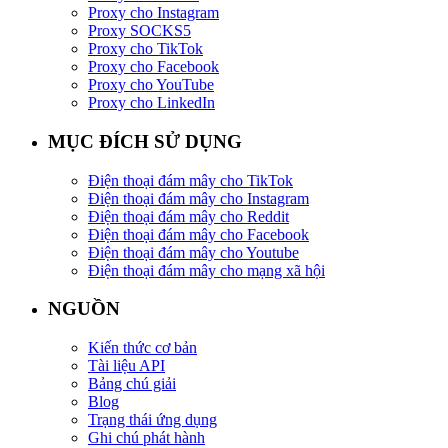
Proxy cho Instagram
Proxy SOCKS5
Proxy cho TikTok
Proxy cho Facebook
Proxy cho YouTube
Proxy cho LinkedIn
MỤC ĐÍCH SỬ DỤNG
Điện thoại đám mây cho TikTok
Điện thoại đám mây cho Instagram
Điện thoại đám mây cho Reddit
Điện thoại đám mây cho Facebook
Điện thoại đám mây cho Youtube
Điện thoại đám mây cho mạng xã hội
NGUỒN
Kiến thức cơ bản
Tài liệu API
Bảng chú giải
Blog
Trạng thái ứng dụng
Ghi chú phát hành