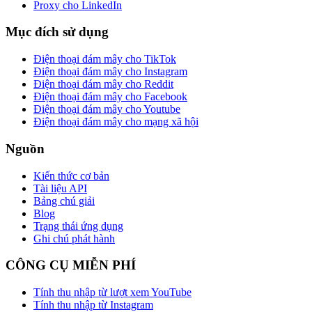
Proxy cho LinkedIn
Mục đích sử dụng
Điện thoại đám mây cho TikTok
Điện thoại đám mây cho Instagram
Điện thoại đám mây cho Reddit
Điện thoại đám mây cho Facebook
Điện thoại đám mây cho Youtube
Điện thoại đám mây cho mạng xã hội
Nguồn
Kiến thức cơ bản
Tài liệu API
Bảng chú giải
Blog
Trạng thái ứng dụng
Ghi chú phát hành
CÔNG CỤ MIỄN PHÍ
Tính thu nhập từ lượt xem YouTube
Tính thu nhập từ Instagram