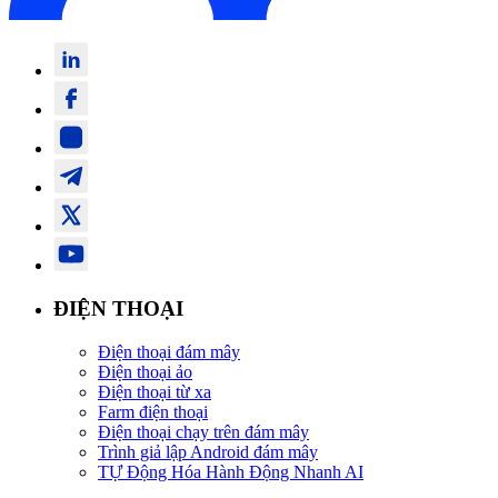
ĐIỆN THOẠI
Điện thoại đám mây
Điện thoại ảo
Điện thoại từ xa
Farm điện thoại
Điện thoại chạy trên đám mây
Trình giả lập Android đám mây
TỰ Động Hóa Hành Động Nhanh AI