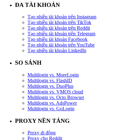
ĐA TÀI KHOẢN
Tạo nhiều tài khoản trên Instagram
Tạo nhiều tài khoản trên TikTok
Tạo nhiều tài khoản trên Reddit
Tạo nhiều tài khoản trên Telegram
Tạo nhiều tài khoản Facebook
Tạo nhiều tài khoản trên YouTube
Tạo nhiều tài khoản LinkedIn
SO SÁNH
Multilogin vs. MoreLogin
Multilogin vs. FlashID
Multilogin vs. DuoPlus
Multilogin vs. VMOS cloud
Multilogin vs. Octo Browser
Multilogin vs. AdsPower
Multilogin vs. GoLogin
PROXY NỀN TẢNG
Proxy di động
Proxy cho Reddit