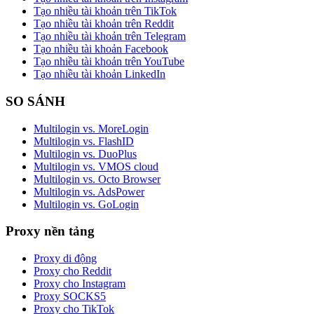
Tạo nhiều tài khoản trên TikTok
Tạo nhiều tài khoản trên Reddit
Tạo nhiều tài khoản trên Telegram
Tạo nhiều tài khoản Facebook
Tạo nhiều tài khoản trên YouTube
Tạo nhiều tài khoản LinkedIn
SO SÁNH
Multilogin vs. MoreLogin
Multilogin vs. FlashID
Multilogin vs. DuoPlus
Multilogin vs. VMOS cloud
Multilogin vs. Octo Browser
Multilogin vs. AdsPower
Multilogin vs. GoLogin
Proxy nền tảng
Proxy di động
Proxy cho Reddit
Proxy cho Instagram
Proxy SOCKS5
Proxy cho TikTok