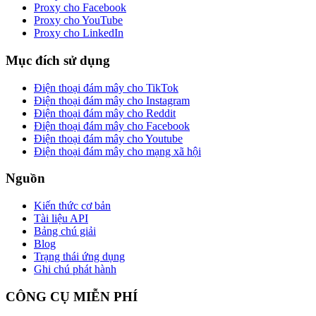
Proxy cho Facebook
Proxy cho YouTube
Proxy cho LinkedIn
Mục đích sử dụng
Điện thoại đám mây cho TikTok
Điện thoại đám mây cho Instagram
Điện thoại đám mây cho Reddit
Điện thoại đám mây cho Facebook
Điện thoại đám mây cho Youtube
Điện thoại đám mây cho mạng xã hội
Nguồn
Kiến thức cơ bản
Tài liệu API
Bảng chú giải
Blog
Trạng thái ứng dụng
Ghi chú phát hành
CÔNG CỤ MIỄN PHÍ