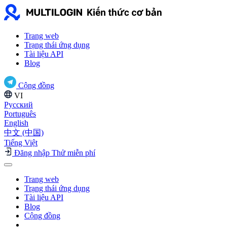
Trang web
Trạng thái ứng dụng
Tài liệu API
Blog
Cộng đồng
VI
Русский
Português
English
中文 (中国)
Tiếng Việt
Đăng nhập
Thử miễn phí
Trang web
Trạng thái ứng dụng
Tài liệu API
Blog
Cộng đồng