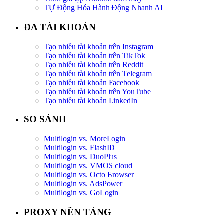
TỰ Động Hóa Hành Động Nhanh AI
ĐA TÀI KHOẢN
Tạo nhiều tài khoản trên Instagram
Tạo nhiều tài khoản trên TikTok
Tạo nhiều tài khoản trên Reddit
Tạo nhiều tài khoản trên Telegram
Tạo nhiều tài khoản Facebook
Tạo nhiều tài khoản trên YouTube
Tạo nhiều tài khoản LinkedIn
SO SÁNH
Multilogin vs. MoreLogin
Multilogin vs. FlashID
Multilogin vs. DuoPlus
Multilogin vs. VMOS cloud
Multilogin vs. Octo Browser
Multilogin vs. AdsPower
Multilogin vs. GoLogin
PROXY NỀN TẢNG