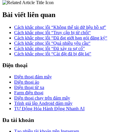
Bài viết liên quan
Cách khắc phục lỗi “Không thể tải dữ liệu hồ sơ”
Cách khắc phục lỗi “Truy cập bị từ chối“
Cách khắc phục lỗi “Đã đạt giới hạn gói đăng ký“
Cách khắc phục lỗi “Quá nhiều yêu cầu“
Cách khắc phục lỗi “Đã xảy ra sự cố”
Cách khắc phục lỗi “Cài đặt đã bị đặt lại"
Điện thoại
Điện thoại đám mây
Điện thoại ảo
Điện thoại từ xa
Farm điện thoại
Điện thoại chạy trên đám mây
Trình giả lập Android đám mây
TỰ Động Hóa Hành Động Nhanh AI
Đa tài khoản
Tạo nhiều tài khoản trên Instagram