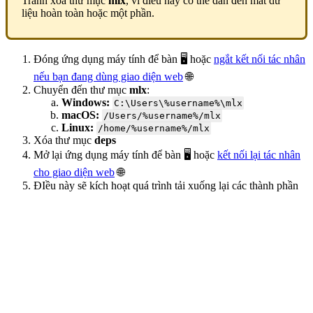
Tránh xóa thư mục
mlx
, vì điều này có thể dẫn đến mất dữ
liệu hoàn toàn hoặc một phần.
Đóng ứng dụng máy tính để bàn 🖥️ hoặc
ngắt kết nối tác nhân
nếu bạn đang dùng giao diện web
🌐
Chuyển đến thư mục
mlx
:
Windows:
C:\Users\%username%\mlx
macOS:
/Users/%username%/mlx
Linux:
/home/%username%/mlx
Xóa thư mục
deps
Mở lại ứng dụng máy tính để bàn 🖥️ hoặc
kết nối lại tác nhân
cho giao diện web
🌐
ĐIều này sẽ kích hoạt quá trình tải xuống lại các thành phần