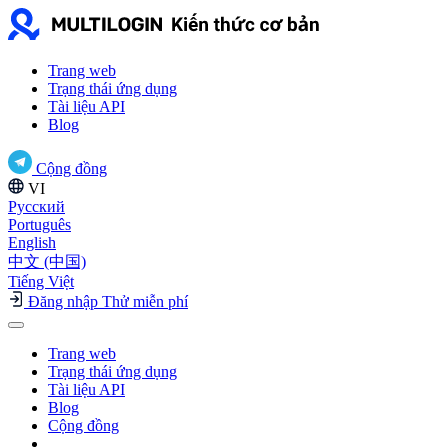
Trang web
Trạng thái ứng dụng
Tài liệu API
Blog
Cộng đồng
VI
Русский
Português
English
中文 (中国)
Tiếng Việt
Đăng nhập
Thử miễn phí
Trang web
Trạng thái ứng dụng
Tài liệu API
Blog
Cộng đồng