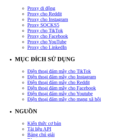
Proxy di động
Proxy cho Reddit
Proxy cho Instagram
Proxy SOCKS5
Proxy cho TikTok
Proxy cho Facebook
Proxy cho YouTube
Proxy cho LinkedIn
MỤC ĐÍCH SỬ DỤNG
Điện thoại đám mây cho TikTok
Điện thoại đám mây cho Instagram
Điện thoại đám mây cho Reddit
Điện thoại đám mây cho Facebook
Điện thoại đám mây cho Youtube
Điện thoại đám mây cho mạng xã hội
NGUỒN
Kiến thức cơ bản
Tài liệu API
Bảng chú giải