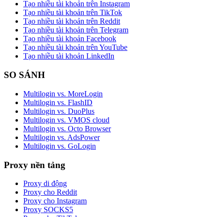
Tạo nhiều tài khoản trên Instagram
Tạo nhiều tài khoản trên TikTok
Tạo nhiều tài khoản trên Reddit
Tạo nhiều tài khoản trên Telegram
Tạo nhiều tài khoản Facebook
Tạo nhiều tài khoản trên YouTube
Tạo nhiều tài khoản LinkedIn
SO SÁNH
Multilogin vs. MoreLogin
Multilogin vs. FlashID
Multilogin vs. DuoPlus
Multilogin vs. VMOS cloud
Multilogin vs. Octo Browser
Multilogin vs. AdsPower
Multilogin vs. GoLogin
Proxy nền tảng
Proxy di động
Proxy cho Reddit
Proxy cho Instagram
Proxy SOCKS5