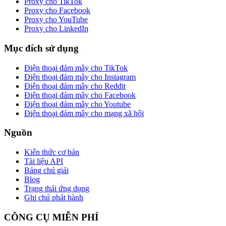
Proxy cho TikTok
Proxy cho Facebook
Proxy cho YouTube
Proxy cho LinkedIn
Mục đích sử dụng
Điện thoại đám mây cho TikTok
Điện thoại đám mây cho Instagram
Điện thoại đám mây cho Reddit
Điện thoại đám mây cho Facebook
Điện thoại đám mây cho Youtube
Điện thoại đám mây cho mạng xã hội
Nguồn
Kiến thức cơ bản
Tài liệu API
Bảng chú giải
Blog
Trạng thái ứng dụng
Ghi chú phát hành
CÔNG CỤ MIỄN PHÍ