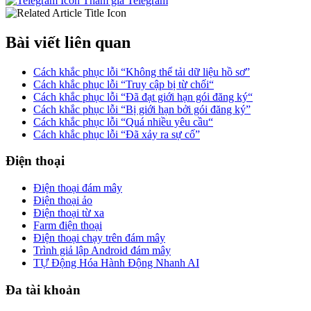
Tham gia Telegram
Bài viết liên quan
Cách khắc phục lỗi “Không thể tải dữ liệu hồ sơ”
Cách khắc phục lỗi “Truy cập bị từ chối“
Cách khắc phục lỗi “Đã đạt giới hạn gói đăng ký“
Cách khắc phục lỗi “Bị giới hạn bởi gói đăng ký”
Cách khắc phục lỗi “Quá nhiều yêu cầu“
Cách khắc phục lỗi “Đã xảy ra sự cố”
Điện thoại
Điện thoại đám mây
Điện thoại ảo
Điện thoại từ xa
Farm điện thoại
Điện thoại chạy trên đám mây
Trình giả lập Android đám mây
TỰ Động Hóa Hành Động Nhanh AI
Đa tài khoản