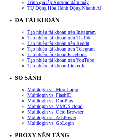
Trình giả lập Android đám mây
TỰ Động Hóa Hành Động Nhanh AI
ĐA TÀI KHOẢN
Tạo nhiều tài khoản trên Instagram
Tạo nhiều tài khoản trên TikTok
Tạo nhiều tài khoản trên Reddit
Tạo nhiều tài khoản trên Telegram
Tạo nhiều tài khoản Facebook
Tạo nhiều tài khoản trên YouTube
Tạo nhiều tài khoản LinkedIn
SO SÁNH
Multilogin vs. MoreLogin
Multilogin vs. FlashID
Multilogin vs. DuoPlus
Multilogin vs. VMOS cloud
Multilogin vs. Octo Browser
Multilogin vs. AdsPower
Multilogin vs. GoLogin
PROXY NỀN TẢNG