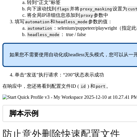
转到“正文”标签
向下滚动找到
并将
设置为
flags
proxy_masking
cus
将全局IP详细信息添加到
参数中
proxy
填写
和
参数的值：
automation
headless_mode
：selenium/puppeteer/playwr
automation
： true / false
headless_mode
如果您不需要使用自动化或headless无头模式，您可以从一
单击“发送”执行请求：“200”状态表示成功
在响应中，您还将看到配置文件ID (
) 和
。
id
port
脚本示例
防止意外删除快速配置文件