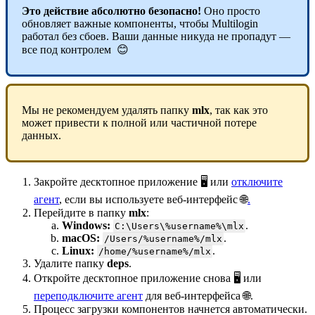
Это действие абсолютно безопасно!
Оно просто
обновляет важные компоненты, чтобы Multilogin
работал без сбоев. Ваши данные никуда не пропадут —
все под контролем 😊
Мы не рекомендуем удалять папку
mlx
, так как это
может привести к полной или частичной потере
данных.
Закройте десктопное приложение 🖥️ или
отключите
агент
, если вы используете веб-интерфейс 🌐
.
Перейдите в папку
mlx
:
Windows:
.
C:\Users\%username%\mlx
macOS:
.
/Users/%username%/mlx
Linux:
.
/home/%username%/mlx
Удалите папку
deps
.
Откройте десктопное приложение снова 🖥️ или
переподключите агент
для веб-интерфейса 🌐.
Процесс загрузки компонентов начнется автоматически.