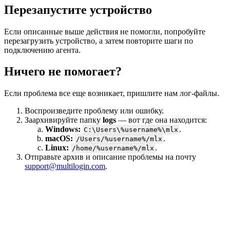
Перезапустите устройство
Если описанные выше действия не помогли, попробуйте
перезагрузить устройство, а затем повторите шаги по
подключению агента.
Ничего не помогает?
Если проблема все еще возникает, пришлите нам лог-файлы.
Воспроизведите проблему или ошибку.
Заархивируйте папку
logs
— вот где она находится:
Windows:
.
C:\Users\%username%\mlx
macOS:
.
/Users/%username%/mlx
Linux:
.
/home/%username%/mlx
Отправьте архив и описание проблемы на почту
support@multilogin.com
.