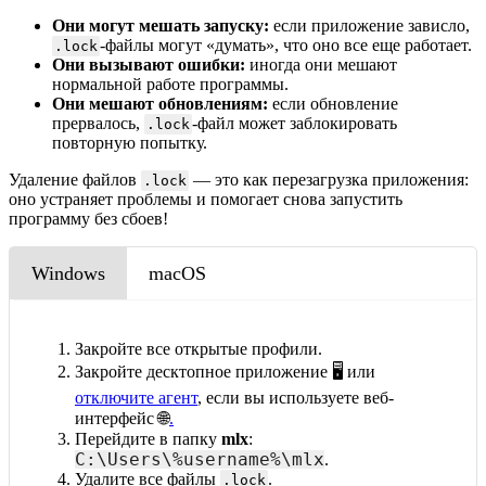
Они могут мешать запуску:
если приложение зависло,
-файлы могут «думать», что оно все еще работает.
.lock
Они вызывают ошибки:
иногда они мешают
нормальной работе программы.
Они мешают обновлениям:
если обновление
прервалось,
-файл может заблокировать
.lock
повторную попытку.
Удаление файлов
— это как перезагрузка приложения:
.lock
оно устраняет проблемы и помогает снова запустить
программу без сбоев!
Windows
macOS
Закройте все открытые профили.
Закройте десктопное приложение 🖥️ или
отключите агент
, если вы используете веб-
интерфейс 🌐
.
Перейдите в папку
mlx
:
C:\Users\%username%\mlx
.
Удалите все файлы
.
.lock