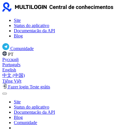
Site
Status do aplicativo
Documentação da API
Blog
Comunidade
PT
Русский
Português
English
中文 (中国)
Tiếng Việt
Fazer login
Teste grátis
Site
Status do aplicativo
Documentação da API
Blog
Comunidade