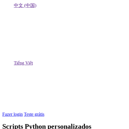
中文 (中国)
Tiếng Việt
Fazer login
Teste grátis
Scripts Python personalizados