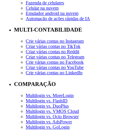
Fazenda de celulares
Celular na nuvem
Emulador android na nuvem
Automação de ações rápidas de IA
MULTI-CONTABILIDADE
Crie várias contas no Instagram
Criar várias contas no TikTok
Criar várias contas no Reddit
Criar várias contas no Telegram
Crie várias contas no Facebook
Criar várias contas no YouTube
Crie várias contas no LinkedIn
COMPARAÇÃO
Multilogin vs. MoreLogin
Multilogin vs. FlashID
Multilogin vs. DuoPlus
Multilogin vs. VMOS Cloud
Multilogin vs. Octo Browser
Multilogin vs. AdsPower
Multilogin vs. GoLogin