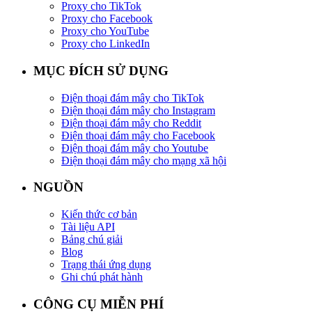
Proxy cho TikTok
Proxy cho Facebook
Proxy cho YouTube
Proxy cho LinkedIn
MỤC ĐÍCH SỬ DỤNG
Điện thoại đám mây cho TikTok
Điện thoại đám mây cho Instagram
Điện thoại đám mây cho Reddit
Điện thoại đám mây cho Facebook
Điện thoại đám mây cho Youtube
Điện thoại đám mây cho mạng xã hội
NGUỒN
Kiến thức cơ bản
Tài liệu API
Bảng chú giải
Blog
Trạng thái ứng dụng
Ghi chú phát hành
CÔNG CỤ MIỄN PHÍ