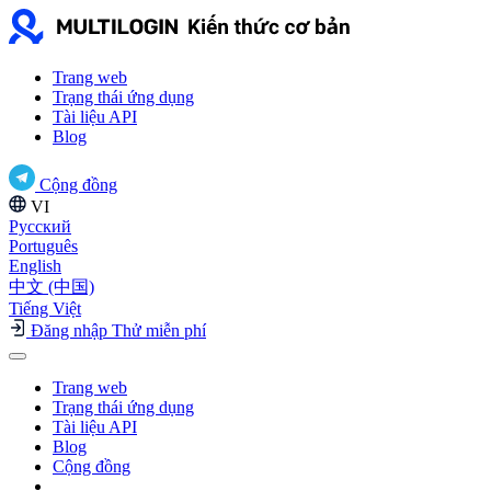
Trang web
Trạng thái ứng dụng
Tài liệu API
Blog
Cộng đồng
VI
Русский
Português
English
中文 (中国)
Tiếng Việt
Đăng nhập
Thử miễn phí
Trang web
Trạng thái ứng dụng
Tài liệu API
Blog
Cộng đồng