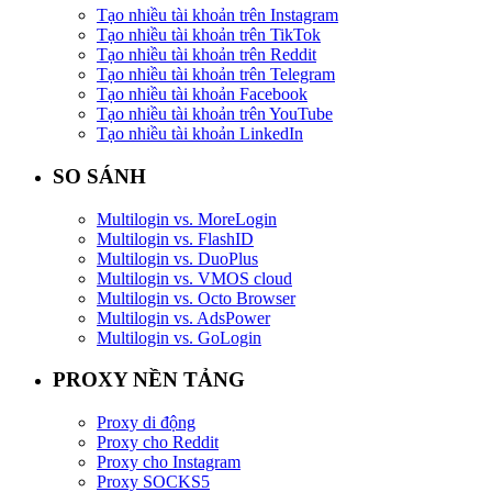
Tạo nhiều tài khoản trên Instagram
Tạo nhiều tài khoản trên TikTok
Tạo nhiều tài khoản trên Reddit
Tạo nhiều tài khoản trên Telegram
Tạo nhiều tài khoản Facebook
Tạo nhiều tài khoản trên YouTube
Tạo nhiều tài khoản LinkedIn
SO SÁNH
Multilogin vs. MoreLogin
Multilogin vs. FlashID
Multilogin vs. DuoPlus
Multilogin vs. VMOS cloud
Multilogin vs. Octo Browser
Multilogin vs. AdsPower
Multilogin vs. GoLogin
PROXY NỀN TẢNG
Proxy di động
Proxy cho Reddit
Proxy cho Instagram
Proxy SOCKS5