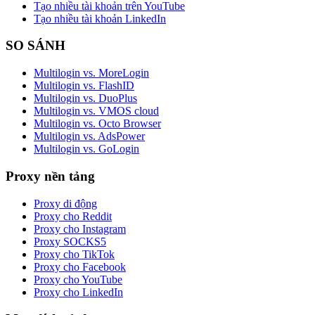
Tạo nhiều tài khoản trên YouTube
Tạo nhiều tài khoản LinkedIn
SO SÁNH
Multilogin vs. MoreLogin
Multilogin vs. FlashID
Multilogin vs. DuoPlus
Multilogin vs. VMOS cloud
Multilogin vs. Octo Browser
Multilogin vs. AdsPower
Multilogin vs. GoLogin
Proxy nền tảng
Proxy di động
Proxy cho Reddit
Proxy cho Instagram
Proxy SOCKS5
Proxy cho TikTok
Proxy cho Facebook
Proxy cho YouTube
Proxy cho LinkedIn