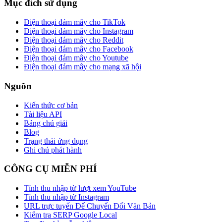
Mục đích sử dụng
Điện thoại đám mây cho TikTok
Điện thoại đám mây cho Instagram
Điện thoại đám mây cho Reddit
Điện thoại đám mây cho Facebook
Điện thoại đám mây cho Youtube
Điện thoại đám mây cho mạng xã hội
Nguồn
Kiến thức cơ bản
Tài liệu API
Bảng chú giải
Blog
Trạng thái ứng dụng
Ghi chú phát hành
CÔNG CỤ MIỄN PHÍ
Tính thu nhập từ lượt xem YouTube
Tính thu nhập từ Instagram
URL trực tuyến Để Chuyển Đổi Văn Bản
Kiểm tra SERP Google Local