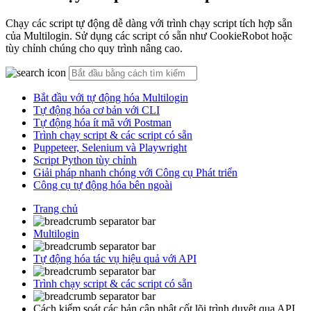
Chạy các script tự động dễ dàng với trình chạy script tích hợp sẵn
của Multilogin. Sử dụng các script có sẵn như CookieRobot hoặc
tùy chỉnh chúng cho quy trình nâng cao.
Bắt đầu với tự động hóa Multilogin
Tự động hóa cơ bản với CLI
Tự động hóa ít mã với Postman
Trình chạy script & các script có sẵn
Puppeteer, Selenium và Playwright
Script Python tùy chỉnh
Giải pháp nhanh chóng với Công cụ Phát triển
Công cụ tự động hóa bên ngoài
Trang chủ
Multilogin
Tự động hóa tác vụ hiệu quả với API
Trình chạy script & các script có sẵn
Cách kiểm soát các bản cập nhật cốt lõi trình duyêt qua API