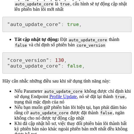
là
, cấu hình sẽ tự động cập nhật
auto_update_core
true
lên phiên bản lõi mới nhất
"auto_update_core"
:
true
,
Tắt cập nhật tự động:
Đặt
thành
auto_update_core
và chỉ định số phiên bản
false
core_version
"core_version"
:
130
,
"auto_update_core"
:
false
,
Hãy cân nhắc những điều sau khi sử dụng tính năng này:
Nếu Parameter
không được chỉ định khi
auto_update_core
sử dụng Endpoint
Profile Update
, nó sẽ đặt lại thành
,
true
trạng thái mặc định của nó
Nếu bạn muốn giữ phiên bản lõi hiện tại, bạn phải đảm bảo
rằng cờ
được đặt thành
, ngăn
auto_update_core
false
không cho nó được tự động cập nhật
Khi đã cập nhật hồ sơ, việc thay đổi phiên bản lõi thành bất
kỳ phiên bản nào khác ngoài phiên bản mới nhất đều không