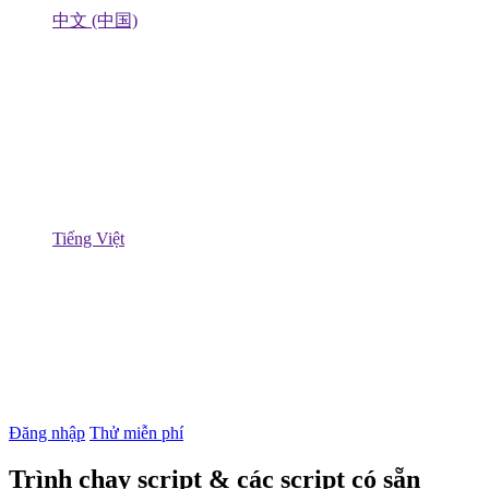
中文 (中国)
Tiếng Việt
Đăng nhập
Thử miễn phí
Trình chạy script & các script có sẵn