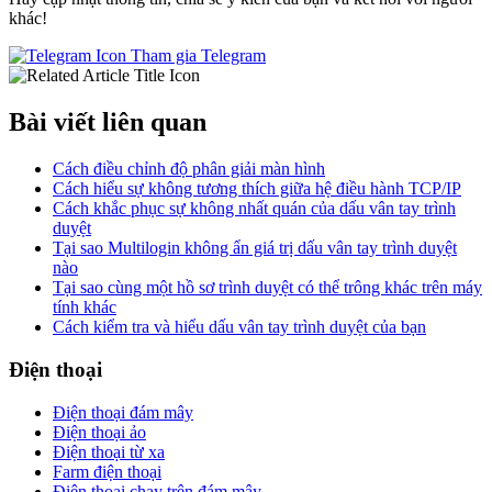
khác!
Tham gia Telegram
Bài viết liên quan
Cách điều chỉnh độ phân giải màn hình
Cách hiểu sự không tương thích giữa hệ điều hành TCP/IP
Cách khắc phục sự không nhất quán của dấu vân tay trình
duyệt
Tại sao Multilogin không ẩn giá trị dấu vân tay trình duyệt
nào
Tại sao cùng một hồ sơ trình duyệt có thể trông khác trên máy
tính khác
Cách kiểm tra và hiểu dấu vân tay trình duyệt của bạn
Điện thoại
Điện thoại đám mây
Điện thoại ảo
Điện thoại từ xa
Farm điện thoại
Điện thoại chạy trên đám mây