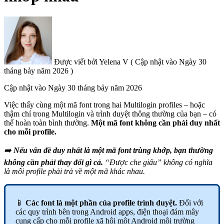
Được viết bởi
Yelena V
(
Cập nhật vào
Ngày 30
tháng bảy năm 2026 )
Cập nhật vào
Ngày 30 tháng bảy năm 2026
Việc thấy cùng một mã font trong hai Multilogin profiles – hoặc
thậm chí trong Multilogin và trình duyệt thông thường của bạn – có
thể hoàn toàn bình thường.
Một mã font không cần phải duy nhất
cho mỗi profile.
➡️
Nếu vấn đề duy nhất là một mã font trùng khớp, bạn thường
không cần phải thay đổi gì cả.
“Được che giấu” không có nghĩa
là mỗi profile phải trả về một mã khác nhau.
📱
Các font là một phần của profile trình duyệt.
Đối với
các quy trình bên trong Android apps, điện thoại đám mây
cung cấp cho mỗi profile xã hội một Android môi trường