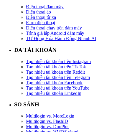
Điện thoại đám mây
Điện thoại ảo
Điện thoại từ xa
Farm điện thoại
Điện thoại chạy trên đám mây
Trình giả lập Android đám mây
TỰ Động Hóa Hành Động Nhanh AI
ĐA TÀI KHOẢN
Tạo nhiều tài khoản trên Instagram
Tạo nhiều tài khoản trên TikTok
Tạo nhiều tài khoản trên Reddit
Tạo nhiều tài khoản trên Telegram
Tạo nhiều tài khoản Facebook
Tạo nhiều tài khoản trên YouTube
Tạo nhiều tài khoản LinkedIn
SO SÁNH
Multilogin vs. MoreLogin
Multilogin vs. FlashID
Multilogin vs. DuoPlus
Multilogin vs. VMOS cloud