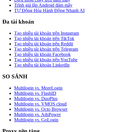
Trình giả lập Android đám mây
TỰ Động Hóa Hành Động Nhanh AI
Đa tài khoản
Tạo nhiều tài khoản trên Instagram
Tạo nhiều tài khoản trên TikTok
Tạo nhiều tài khoản trên Reddit
Tạo nhiều tài khoản trên Telegram
Tạo nhiều tài khoản Facebook
Tạo nhiều tài khoản trên YouTube
Tạo nhiều tài khoản LinkedIn
SO SÁNH
Multilogin vs. MoreLogin
Multilogin vs. FlashID
Multilogin vs. DuoPlus
Multilogin vs. VMOS cloud
Multilogin vs. Octo Browser
Multilogin vs. AdsPower
Multilogin vs. GoLogin
Proxy nền tảng