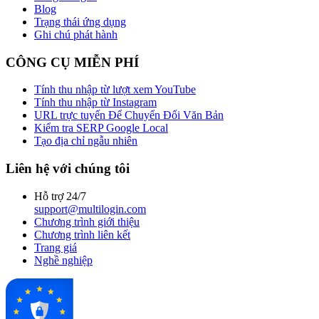
Blog
Trạng thái ứng dụng
Ghi chú phát hành
CÔNG CỤ MIỄN PHÍ
Tính thu nhập từ lượt xem YouTube
Tính thu nhập từ Instagram
URL trực tuyến Để Chuyển Đổi Văn Bản
Kiểm tra SERP Google Local
Tạo địa chỉ ngẫu nhiên
Liên hệ với chúng tôi
Hỗ trợ 24/7
support@multilogin.com
Chương trình giới thiệu
Chương trình liên kết
Trang giá
Nghề nghiệp