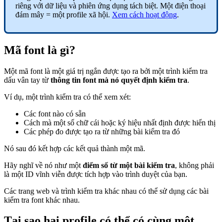
riêng với dữ liệu và phiên ứng dụng tách biệt. Một điện thoại
đám mây = một profile xã hội.
Xem cách hoạt động
.
Mã font là gì?
Một mã font là một giá trị ngắn được tạo ra bởi một trình kiểm tra
dấu vân tay từ
thông tin font mà nó quyết định kiểm tra
.
Ví dụ, một trình kiểm tra có thể xem xét:
Các font nào có sẵn
Cách mà một số chữ cái hoặc ký hiệu nhất định được hiển thị
Các phép đo được tạo ra từ những bài kiểm tra đó
Nó sau đó kết hợp các kết quả thành một mã.
Hãy nghĩ về nó như một
điểm số từ một bài kiểm tra
, không phải
là một ID vĩnh viễn được tích hợp vào trình duyệt của bạn.
Các trang web và trình kiểm tra khác nhau có thể sử dụng các bài
kiểm tra font khác nhau.
Tại sao hai profile có thể có cùng một