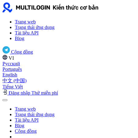
Trang web
Trạng thái ứng dụng
Tài liệu API
Blog
Cộng đồng
VI
Русский
Português
English
中文 (中国)
Tiếng Việt
Đăng nhập
Thử miễn phí
Trang web
Trạng thái ứng dụng
Tài liệu API
Blog
Cộng đồng