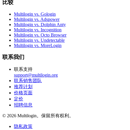
比较
Multilogin vs. Gologin
Multilogin vs. Adspower
Multilogin vs. Dolphin Anty
Multilogin vs. Incognition
Multilogin vs. Octo Browser
Multilogin vs. Undetectable
Multilogin vs. MoreLogin
联系我们
联系支持
support@multilogin.org
联系销售团队
推荐计划
价格页面
定价
招聘信息
© 2026 Multilogin。保留所有权利。
隐私政策