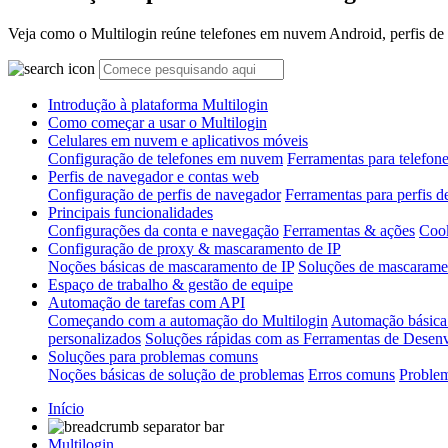
Veja como o Multilogin reúne telefones em nuvem Android, perfis de n
Introdução à plataforma Multilogin
Como começar a usar o Multilogin
Celulares em nuvem e aplicativos móveis
Configuração de telefones em nuvem
Ferramentas para telefo
Perfis de navegador e contas web
Configuração de perfis de navegador
Ferramentas para perfis 
Principais funcionalidades
Configurações da conta e navegação
Ferramentas & ações
Cook
Configuração de proxy & mascaramento de IP
Noções básicas de mascaramento de IP
Soluções de mascarame
Espaço de trabalho & gestão de equipe
Automação de tarefas com API
Começando com a automação do Multilogin
Automação básic
personalizados
Soluções rápidas com as Ferramentas de Desen
Soluções para problemas comuns
Noções básicas de solução de problemas
Erros comuns
Proble
Início
Multilogin