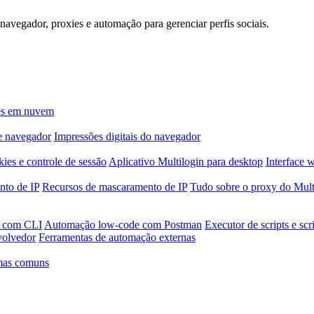
avegador, proxies e automação para gerenciar perfis sociais.
nes em nuvem
de navegador
Impressões digitais do navegador
ies e controle de sessão
Aplicativo Multilogin para desktop
Interface 
nto de IP
Recursos de mascaramento de IP
Tudo sobre o proxy do Mult
a com CLI
Automação low-code com Postman
Executor de scripts e scr
volvedor
Ferramentas de automação externas
mas comuns