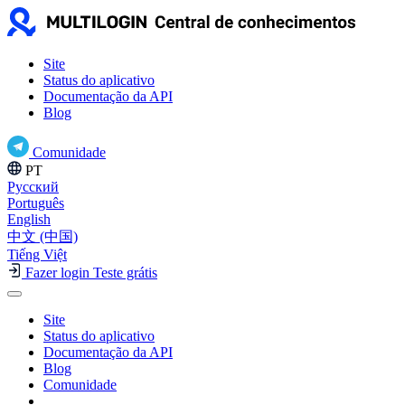
Site
Status do aplicativo
Documentação da API
Blog
Comunidade
PT
Русский
Português
English
中文 (中国)
Tiếng Việt
Fazer login
Teste grátis
Site
Status do aplicativo
Documentação da API
Blog
Comunidade