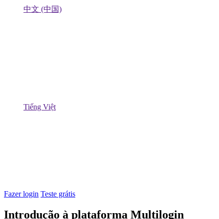
中文 (中国)
Tiếng Việt
Fazer login
Teste grátis
Introdução à plataforma Multilogin