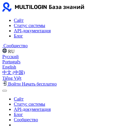
Сайт
Статус системы
API-документация
Блог
Сообщество
RU
Русский
Português
English
中文 (中国)
Tiếng Việt
Войти
Начать бесплатно
Сайт
Статус системы
API-документация
Блог
Сообщество