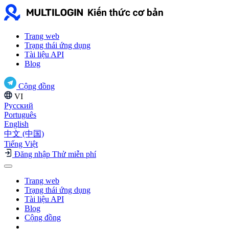
Trang web
Trạng thái ứng dụng
Tài liệu API
Blog
Cộng đồng
VI
Русский
Português
English
中文 (中国)
Tiếng Việt
Đăng nhập
Thử miễn phí
Trang web
Trạng thái ứng dụng
Tài liệu API
Blog
Cộng đồng