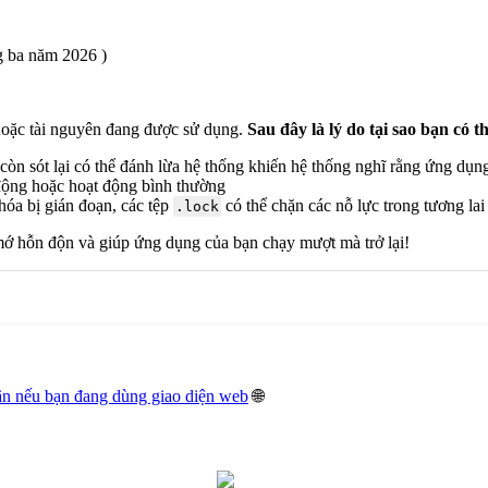
 ba năm 2026 )
 hoặc tài nguyên đang được sử dụng.
Sau đây là lý do tại sao bạn có t
còn sót lại có thể đánh lừa hệ thống khiến hệ thống nghĩ rằng ứng dụ
động hoặc hoạt động bình thường
hóa bị gián đoạn, các tệp
có thể chặn các nỗ lực trong tương lai
.lock
 mớ hỗn độn và giúp ứng dụng của bạn chạy mượt mà trở lại!
hân nếu bạn đang dùng giao diện web
🌐