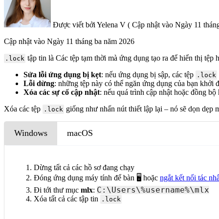
Được viết bởi
Yelena V
(
Cập nhật vào
Ngày 11 tháng
Cập nhật vào
Ngày 11 tháng ba năm 2026
tập tin là
Các tệp tạm thời mà ứng dụng tạo ra để hiển thị tệp
.lock
Sửa lỗi ứng dụng bị kẹt
: nếu ứng dụng bị sập, các tệp
.lock
Lỗi dừng
: những tệp này có thể ngăn ứng dụng của bạn khởi 
Xóa các sự cố cập nhật
: nếu quá trình cập nhật hoặc đồng bộ 
Xóa các tệp
giống như nhấn nút thiết lập lại – nó sẽ dọn dẹp
.lock
Windows
macOS
Dừng tất cả các hồ sơ đang chạy
Đóng ứng dụng máy tính để bàn 🖥️ hoặc
ngắt kết nối tác n
C:\Users\%username%\mlx
Đi tới thư mục
mlx
:
Xóa tất cả các tập tin
.lock