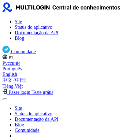
Site
Status do aplicativo
Documentação da API
Blog
Comunidade
PT
Русский
Português
English
中文 (中国)
Tiếng Việt
Fazer login
Teste grátis
Site
Status do aplicativo
Documentação da API
Blog
Comunidade