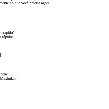
atamente no que você precisa agora
 e rápido)
ou rápidos
l
anela”
 “Maximizar”