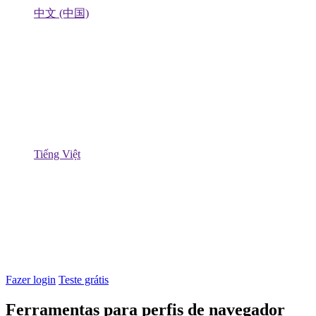
中文 (中国)
Tiếng Việt
Fazer login
Teste grátis
Ferramentas para perfis de navegador