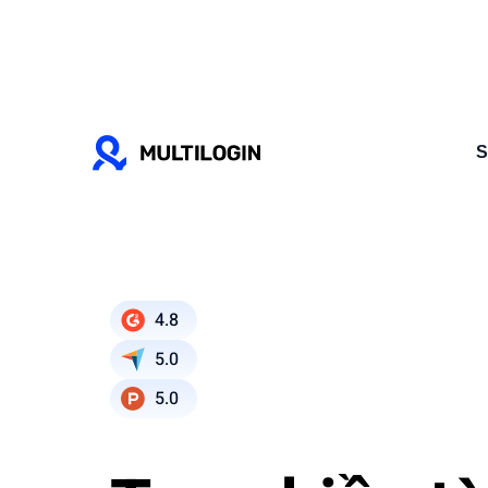
S
4.8
5.0
5.0