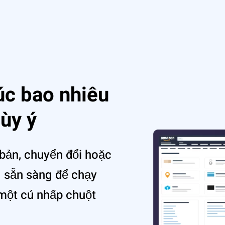
úc bao nhiêu
ùy ý
bản, chuyể‌n đổi hoặc
– sẵn sàng để chạy
 một cú nhấp chuột