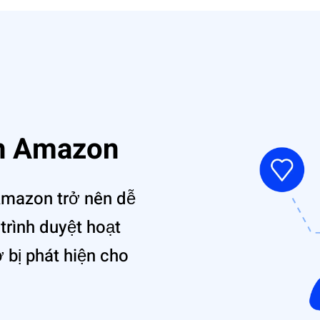
ản Amazon
Amazon trở nên dễ
 trình duyệ‌t hoạt
ơ bị phát hiện cho