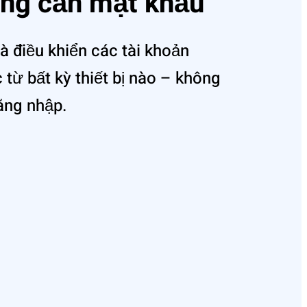
ng cần mật khẩu
à điều khiển các tài khoản
từ bất kỳ thiết bị nào – không
ăng nhập.