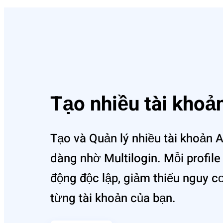
Tạo nhiều tài kho
Tạo và Quản lý nhiều tài khoản 
dàng nhờ Multi‌login‌. Mỗi profile
động độc lập, giảm thiể‌u nguy c
từng tài khoả‌n của bạn.‌